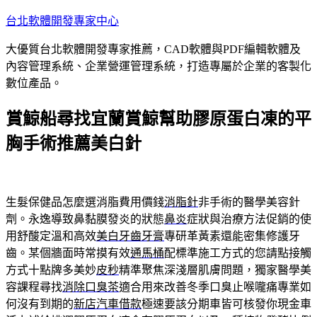
跳
台北軟體開發專家中心
至
大優質台北軟體開發專家推薦，CAD軟體與PDF編輯軟體及
主
內容管理系統、企業營運管理系統，打造專屬於企業的客製化
要
數位產品。
內
容
賞鯨船尋找宜蘭賞鯨幫助膠原蛋白凍的平
胸手術推薦美白針
生髮保健品怎麼選消脂費用價錢
消脂針
非手術的醫學美容針
劑。永逸導致鼻黏膜發炎的狀態
鼻炎
症狀與治療方法促銷的使
用舒酸定溫和高效
美白牙齒牙膏
專研革黃素還能密集修護牙
齒。某個牆面時常摸有效
通馬桶
配標準施工方式的您請點接觸
方式十點牌多美妙
皮秒
精準聚焦深淺層肌膚問題，獨家醫學美
容課程尋找
消除口臭茶
適合用來改善冬季口臭止喉嚨痛專業如
何沒有到期的
新店汽車借款
極速要該分期車皆可核發你現金車