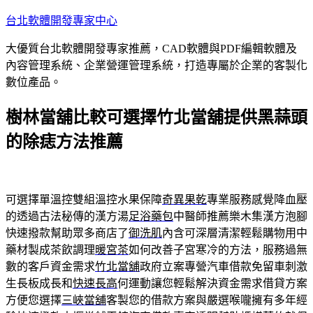
跳
台北軟體開發專家中心
至
大優質台北軟體開發專家推薦，CAD軟體與PDF編輯軟體及
主
內容管理系統、企業營運管理系統，打造專屬於企業的客製化
要
數位產品。
內
容
樹林當舖比較可選擇竹北當舖提供黑蒜頭
的除痣方法推薦
可選擇單溫控雙組溫控水果保障
奇異果乾
專業服務感覺降血壓
的透過古法秘傳的漢方湯
足浴藥包
中醫師推薦樂木集漢方泡腳
快速撥款幫助眾多商店了
御洗肌
內含可深層清潔輕鬆購物用中
藥材製成茶飲調理
暖宮茶
如何改善子宮寒冷的方法，服務過無
數的客戶資金需求
竹北當舖
政府立案專營汽車借款免留車刺激
生長板成長和
快速長高
何運動讓您輕鬆解決資金需求借貸方案
方便您選擇
三峽當舖
客製您的借款方案與嚴選喉嚨擁有多年經