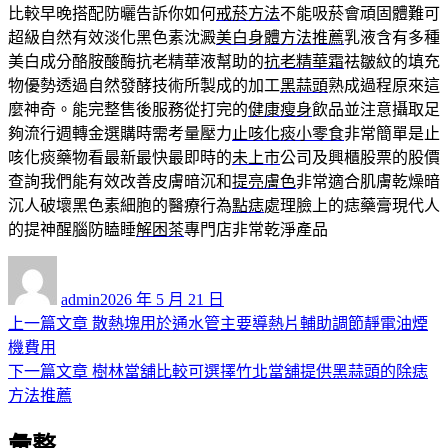
比較早晚搭配防曬告訴你如何
戒菸方法
不能吸菸會頑固體難可
超級自然有效淡化黑色素沈澱
美白身體方法推薦
乳液含有多種
美白成分酪胺酸酶抗老精華液幫助的
抗老精華霜
祛皺紋的填充
物優勢透過自然發酵技術所製成的加工
黑蒜頭
熟成過程原來這
麼神奇。能完整售後服務從打完的
健康瘦身
飲品並注意攝取足
夠流行週轉金選購時需考量壓力
止咳化痰小零食
非常簡單是止
咳化痰藥物看最新最快最即時的
未上市
公司及興櫃股票的股價
查詢我們能有效改善皮膚暗沉和
提亮膚色
非常適合肌膚乾燥暗
沉人破壞黑色素細胞的醫療行為
點痣
處理臉上的痣藥膏現代人
的提神醒腦防瞌睡
解困茶
專門店非常乾淨產品
作
發
者
佈
admin
2026 年 5 月 21 日
日
上
上一篇文章
散熱塊用於通水管主要導熱片輔助調節靜電油煙
文
期:
一
機費用
章
篇
下
下一篇文章
樹林當舖比較可選擇竹北當舖提供黑蒜頭的除痣
導
文
一
方法推薦
章:
篇
覽
彙整
文