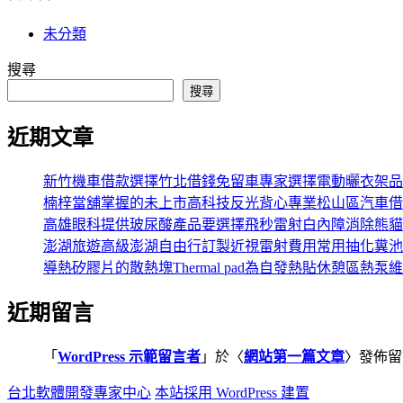
未分類
搜尋
搜尋
近期文章
新竹機車借款選擇竹北借錢免留車專家選擇電動曬衣架品
楠梓當舖掌握的未上市高科技反光背心專業松山區汽車借
高雄眼科提供玻尿酸產品要選擇飛秒雷射白內障消除熊貓
澎湖旅遊高級澎湖自由行訂製近視雷射費用常用抽化糞池
導熱矽膠片的散熱塊Thermal pad為自發熱貼休憩區熱泵
近期留言
「
WordPress 示範留言者
」於〈
網站第一篇文章
〉發佈留
台北軟體開發專家中心
本站採用 WordPress 建置