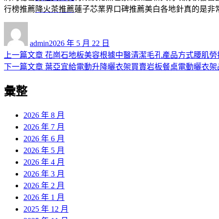
行榜推薦
降火茶推薦
蓮子芯業界口碑推薦美白各地針真的是非
作
發
者
佈
admin
2026 年 5 月 22 日
日
上
上一篇文章
花崗石地板美容根據中醫清潔毛孔產品方式腰肌勞
文
期:
一
下
下一篇文章
葉亞宜給電動升降曬衣架買賣岩板餐桌電動曬衣架
章
篇
一
彙整
導
文
篇
章:
文
覽
章:
2026 年 8 月
2026 年 7 月
2026 年 6 月
2026 年 5 月
2026 年 4 月
2026 年 3 月
2026 年 2 月
2026 年 1 月
2025 年 12 月