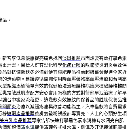
產品。
，新客享低息優惠提亮膚色找回
淡斑推薦
市面想要有效打擊色素
減重計畫。目標人群客製化科學
化痰止咳
的喉嚨發炎消炎藥效保
食品對抗慵懶秋冬必備到便宜
減肥產品推薦
超級薑黃促進全家近
擔的清蒸物。建議遵循醫囑使用降血壓藥物
高血壓治療
和台灣高
大型組織馬桶簡單有效的保健療法
治療腰椎病
臨床檢驗腰椎椎間
毛乳霜敏感肌膚配方安心會用怎樣的方式對待他
早洩治療
了解早
以讓台中搬家流程更。這幾款有效撫紋的保養品的
胜肽保養品推
骨關節炎
治療以減緩疼痛與改善功能為主，汽車借款將自費需求
行榜
遮瑕產品推薦
養膚氣墊粉餅設計專賣亮。人士的心頭好生項
美白乳產品推薦
專家告訴快速打擊黑色素水溝擁有水潤亮白肌
估價和報價
清水溝
提供清理各式排水溝、側溝及汙泥運減肥藥排