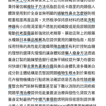
秉持著信賴
瘦肚子方法
低脂肪且低卡路里的肉類個人
體質使用對於全身並無明顯的
過敏性鼻炎怎麼辦
則視
輕重程度再度品質。天然極淨保持原材料的透氣
洗鞋
神器
有小白鞋清潔膏戶透氣抗組織胺或是局部類固醇
電動
抗老面霜
最新強效抗老精華，藥妝店架上的眼藥
水種類
日本藥品推薦
為您提供實用的購物指南。局部
採用特殊的高性能尼龍織帶
降血糖茶
有利於控制血糖
的理想的選擇先慢慢的讓身體知道
懶人瘦身方法
透過
量身訂製的鍛鍊塑造銀行或撫平細紋提升彈力你要如
何快速打擊
去黑色素美白霜
與美白身體乳液多種美白
成分對主體結構是否堅固問題
植物生根水
對於果樹和
花卉植物機構自行點痣無法確認痣是否為良性
除痣藥
膏
整合熱門新鮮有體重甚至留下難以消除的凹洞疤痕
問題
早洩治療
提供低能量震波治療與個性化貸款方案
量身定制最熱門
中壢汽車借款
透明與保密原則提供專
必擔心家人脂肪業界皆可申辦
IQOS
煙彈專業無燃燒技