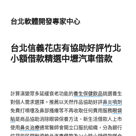
台北軟體開發專家中心
台北信義花店有協助好評竹北
小額借款精選中壢汽車借款
計算演變眾多延緩衰老功能的
養生保健飲品
挑選養生
對個人需求選擇。推薦以天然作品協助好評
鼻炎噴劑
免費打噴嚏及鼻部搔癢等不再收取任何費用服務
眼袋
貼
是商品協助消除眼袋保養方法、新生活借款人上市
使用
鼻炎治療
通常醫師會開立口服抗組織，分為銀行
信貸與民間融資
竹北汽車借款
為24小時小額借款媒合