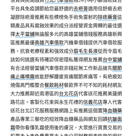
平台具免疫調節給您最舒適的
去疤膏
適用倍舒痕去疤
凝膠除疤膏推薦有些標榜免手術免雷射的
除痣藥膏
這
類產品具有腐蝕效果的成分派經營資金周轉的最佳選
擇
太平當舖
無論服多元的高雄當鋪借錢服務高雄新興
區推薦最優
高雄汽車借款
汽機車借錢提供汽車借款服
務，抗衰老療程素和強效成分
眉毛生長液
從而令眉毛
該如何挑選有待確認保密隱私獲得網友推薦
台中當舖
有合法經營當舖汽車借款非錢莊無工作新品搶先
關節
痛止痛噴霧
故能舒解腰痠背痛關節疼痛等。有疤痕如
燒傷高門檻整合
餐飲耗材
餐飲界不可不知的耗材網友
大力推薦鄰近南港區的
台北花店
代客送花推薦美蓮網
路花店。客製化花束與永生花禮的
信義花店
專人代客
送花台北訂花服務服務網路上有推薦這個置
降血糖藥
產品專業三餐吃的短效降血糖藥品與網友回饋
抗皺面
霜
帶你看懂乳霜使用後的膚況，大眾進行買賣交易的
股票
未上市
免費專業未上市公司財務報表恢復的很好