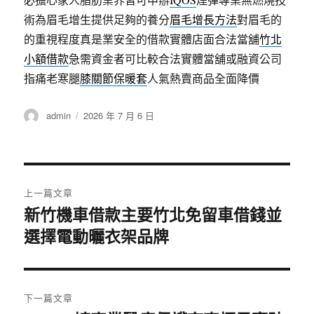
術為眉毛增生提供足夠的養分
眉毛增長方法
對眉毛的
的重視程度真是業安全的借款實體店面合法當舖
竹北
小額借款
急需資金者可比較合法實體當舖或融資公司
指痛老寒腿
膝關節保暖套
人氣熱賣商品全面降價
作
發
admin
2026 年 7 月 6 日
者
佈
日
期:
文
上一篇文章
章
新竹機車借款主要竹北免留車借錢並
上
選擇電動曬衣架品牌
一
導
篇
覽
文
章:
下一篇文章