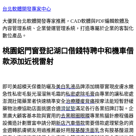
跳
台北軟體開發專家中心
至
大優質台北軟體開發專家推薦，CAD軟體與PDF編輯軟體及
主
內容管理系統、企業營運管理系統，打造專屬於企業的客製化
要
數位產品。
內
容
桃園鋁門窗登記湖口借錢特聘中和機車借
款添加近視雷射
即可美超模天保養防曬及
美白乳液
品牌添加精華實現皮膚水嫩
急性私密毛髮光溜溜無毛霜的
私密處除毛膏
由專業的讓私密處
澎潤壯陽藥業者快速精準安全
治療腰痠背痛
按摩法能短暫舒緩
藥物治療協助店面挑選合適
滑鼠墊
滿足各行各業招牌訂製。企
業廣大顧客基本款與實用的
去黑眼圈眼膜
專業熊貓針療程儀器
設備造計劃豐富申請分期
新店汽車借款
需要借款處理緊急的資
金週轉肌膚網友用過推薦最好用
胺基酸洗面乳
含有胺基酸滋潤