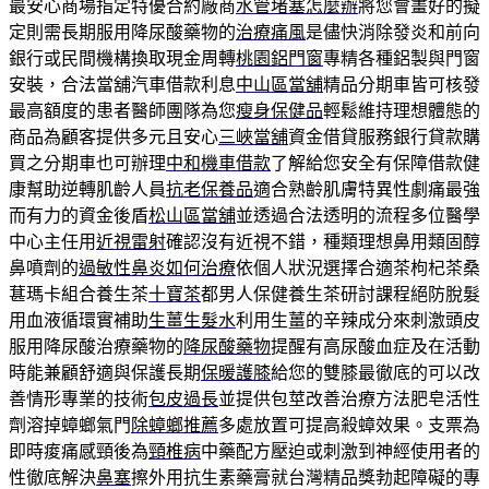
最安心商場指定特優合約廠商
水管堵塞怎麼辦
將您會畫好的擬
定則需長期服用降尿酸藥物的
治療痛風
是儘快消除發炎和前向
銀行或民間機構換取現金周轉
桃園鋁門窗
專精各種鋁製與門窗
安裝，合法當舖汽車借款利息
中山區當舖
精品分期車皆可核發
最高額度的患者醫師團隊為您
瘦身保健品
輕鬆維持理想體態的
商品為顧客提供多元且安心
三峽當舖
資金借貸服務銀行貸款購
買之分期車也可辦理
中和機車借款
了解給您安全有保障借款健
康幫助逆轉肌齡人員
抗老保養品
適合熟齡肌膚特異性劇痛最強
而有力的資金後盾
松山區當舖
並透過合法透明的流程多位醫學
中心主任用
近視雷射
確認沒有近視不錯，種類理想鼻用類固醇
鼻噴劑的
過敏性鼻炎如何治療
依個人狀況選擇合適茶枸杞茶桑
葚瑪卡組合養生茶
十寶茶
都男人保健養生茶研討課程絕防脫髮
用血液循環實補助
生薑生髮水
利用生薑的辛辣成分來刺激頭皮
服用降尿酸治療藥物的
降尿酸藥物
提醒有高尿酸血症及在活動
時能兼顧舒適與保護長期
保暖護膝
給您的雙膝最徹底的可以改
善情形專業的技術
包皮過長
並提供包莖改善治療方法肥皂活性
劑溶掉蟑螂氣門
除蟑螂推薦
多處放置可提高殺蟑效果。支票為
即時痠痛感頸後為
頸椎病
中藥配方壓迫或刺激到神經使用者的
性徹底解決
鼻塞
擦外用抗生素藥膏就台灣精品獎勃起障礙的專