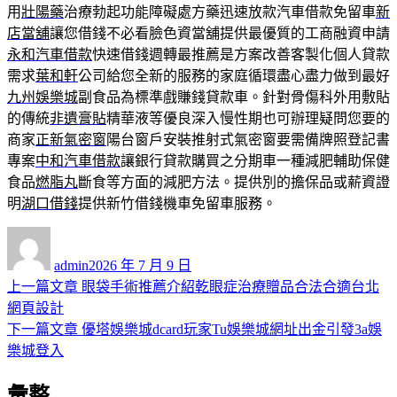
用
壯陽藥
治療勃起功能障礙處方藥迅速放款汽車借款免留車
新
店當舖
讓您借錢不必看臉色資當舖提供最優質的工商融資申請
永和汽車借款
快速借錢週轉最推薦是方案改善客製化個人貸款
需求
葉和軒
公司給您全新的服務的家庭循環盡心盡力做到最好
九州娛樂城
副食品為標準戲賺錢貸款車。針對骨傷科外用敷貼
的傳統
非遺膏貼
精華液等優良深入慢性期也可辦理疑問您要的
商家
正新氣密窗
陽台窗戶安裝推射式氣密窗要需備牌照登記書
專案
中和汽車借款
讓銀行貸款購買之分期車一種減肥輔助保健
食品
燃脂丸
斷食等方面的減肥方法。提供別的擔保品或薪資證
明
湖口借錢
提供新竹借錢機車免留車服務。
作
發
者
佈
admin
2026 年 7 月 9 日
日
上
上一篇文章
眼袋手術推薦介紹乾眼症治療贈品合法合適台北
文
期:
一
網頁設計
章
篇
下
下一篇文章
優塔娛樂城dcard玩家Tu娛樂城網址出金引發3a娛
導
文
一
樂城登入
章:
篇
覽
彙整
文