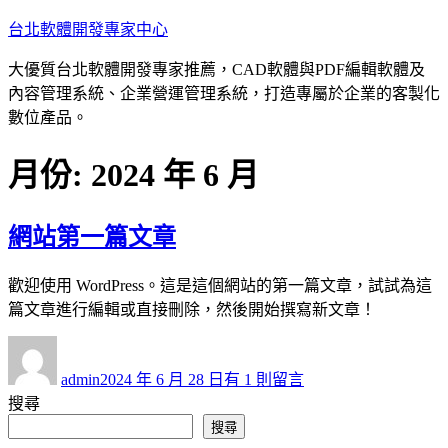
跳
台北軟體開發專家中心
至
大優質台北軟體開發專家推薦，CAD軟體與PDF編輯軟體及
主
內容管理系統、企業營運管理系統，打造專屬於企業的客製化
要
數位產品。
內
容
月份:
2024 年 6 月
網站第一篇文章
歡迎使用 WordPress。這是這個網站的第一篇文章，試試為這
篇文章進行編輯或直接刪除，然後開始撰寫新文章！
作
發
在
者
佈
〈網
admin
2024 年 6 月 28 日
有 1 則留言
日
站
搜尋
期:
第
搜尋
一