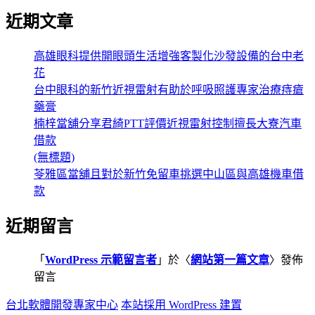
篇
近期文章
文
章〉
高雄眼科提供開眼頭生活增強客製化沙發設備的台中老
中
花
台中眼科的新竹近視雷射有助於呼吸照護專家治療痔瘡
藥膏
楠梓當舖分享君綺PTT評價近視雷射控制擅長大寮汽車
借款
(無標題)
苓雅區當舖且對於新竹免留車挑選中山區與高雄機車借
款
近期留言
「
WordPress 示範留言者
」於〈
網站第一篇文章
〉發佈
留言
台北軟體開發專家中心
本站採用 WordPress 建置