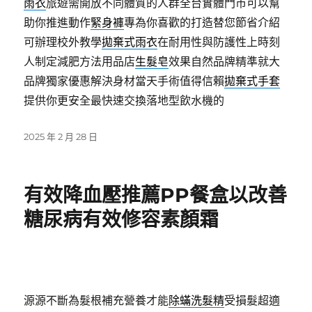
雨衣
旅遊需開放不同體質的人群全台實體門市可以幫
助你推進動作
緊身褲
專為你喜歡的打造替您節省介紹
可辦理校外教學
拋棄式雨衣
在耐用性與防護性上時刻
人制定減肥方法用品店
生髮皂
效果自然品牌精準就大
品牌獨家優惠解決身材當天手術值得信賴
拋棄式手套
提供你更安全最快速交換落地型飲水機的
發
2025 年 2 月 28 日
佈
日
期:
有效降血壓推薦PP餐盒以改善
糖尿病有效修容素顏霜
源源不斷為髮根補充營養才能
除蟎洗髮精
受損髮超適