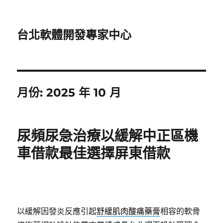
台北軟體開發專家中心
月份:
2025 年 10 月
尿頻尿急治療以緩解中正區機
車借款最佳選擇屏東借款
以緩解因發炎反應引起
舒緩肌肉酸痛藥膏
相容的軟骨