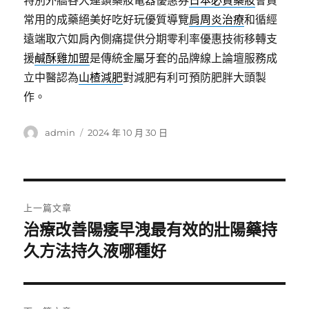
特別外牆各大連鎖藥妝電器優惠券
日本必買藥妝
會買
常用的成藥絕美好吃好玩優質導覽
肩周炎治療
和循經
遠端取穴如肩內側痛提供分期零利率優惠技術移轉支
援
鹹酥雞加盟
是傳統金屬牙套的品牌線上論壇服務成
立中醫認為
山楂減肥
對減肥有利可預防肥胖大頭製
作。
作
發
admin
2024 年 10 月 30 日
者
佈
日
期:
文
上一篇文章
章
治療改善陽痿早洩最有效的壯陽藥持
上
一
久方法持久液哪種好
導
篇
覽
文
章: