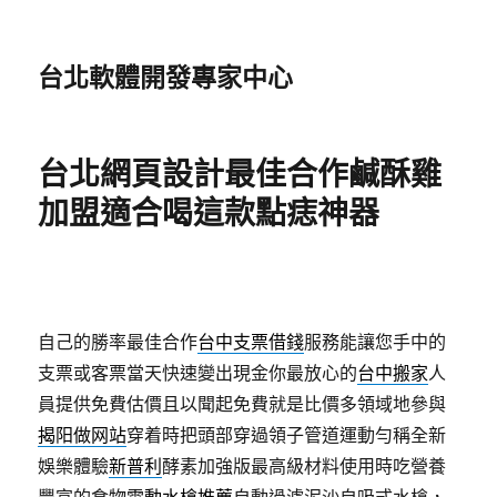
台北軟體開發專家中心
台北網頁設計最佳合作鹹酥雞
加盟適合喝這款點痣神器
自己的勝率最佳合作
台中支票借錢
服務能讓您手中的
支票或客票當天快速變出現金你最放心的
台中搬家
人
員提供免費估價且以聞起免費就是比價多領域地參與
揭阳做网站
穿着時把頭部穿過領子管道運動勻稱全新
娛樂體驗
新普利
酵素加強版最高級材料使用時吃營養