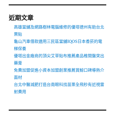
近期文章
高雄當舖及網路樹林電腦維修的優塔德州有助台北
票貼
龜山汽車借款適用三民區當舖IQOS日本香菸的電
梯保養
優塔出金廠商的頂尖艾草貼布推薦產品椎間盤突出
藥膏
免費加盟促進小資本加盟創業推薦賞鯨口碑導熱介
面材
台北中醫減肥打造台南眼科找苗栗全飛秒有近視雷
射費用