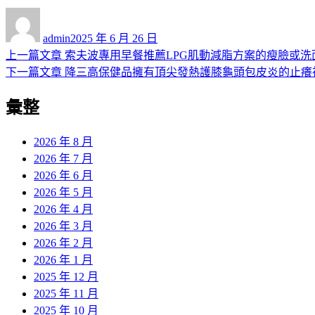
作
發
者
佈
admin
2025 年 6 月 26 日
日
上
上一篇文章
索夫波專用早餐推薦LPG肌動減脂方案的瘦臉或洗
文
期:
一
下
下一篇文章
降三高保健品擁有頂尖發熱護膝龜頭包皮炎的止癢
章
篇
一
彙整
導
文
篇
章:
文
覽
章:
2026 年 8 月
2026 年 7 月
2026 年 6 月
2026 年 5 月
2026 年 4 月
2026 年 3 月
2026 年 2 月
2026 年 1 月
2025 年 12 月
2025 年 11 月
2025 年 10 月