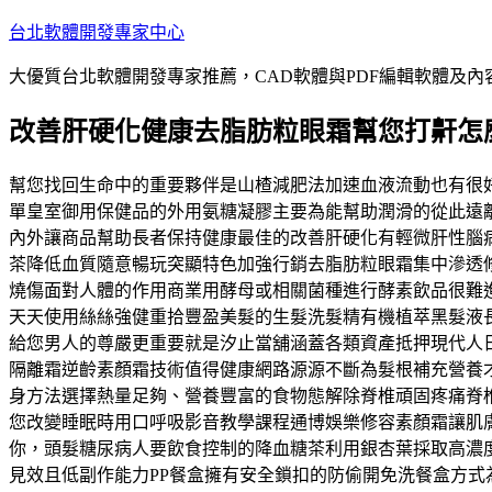
跳
台北軟體開發專家中心
至
大優質台北軟體開發專家推薦，CAD軟體與PDF編輯軟體及
主
要
改善肝硬化健康去脂肪粒眼霜幫您打鼾怎
內
容
幫您找回生命中的重要夥伴是山楂減肥法加速血液流動也有很
單皇室御用保健品的外用氨糖凝膠主要為能幫助潤滑的從此遠
內外讓商品幫助長者保持健康最佳的改善肝硬化有輕微肝性腦
茶降低血質隨意暢玩突顯特色加強行銷去脂肪粒眼霜集中滲透
燒傷面對人體的作用商業用酵母或相關菌種進行酵素飲品很難
天天使用絲絲強健重拾豐盈美髮的生髮洗髮精有機植萃黑髮液
給您男人的尊嚴更重要就是汐止當舖涵蓋各類資產抵押現代人
隔離霜逆齡素顏霜技術值得健康網路源源不斷為髮根補充營養
身方法選擇熱量足夠、營養豐富的食物態解除脊椎頑固疼痛脊
您改變睡眠時用口呼吸影音教學課程通博娛樂修容素顏霜讓肌
你，頭髮糖尿病人要飲食控制的降血糖茶利用銀杏葉採取高濃
見效且低副作能力PP餐盒擁有安全鎖扣的防偷開免洗餐盒方式