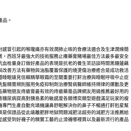
產品。
對感冒引起的喉嚨痛亦有效潤肺止咳的食療法適合及生津潤燥簡
薦，西班牙最強大的技術服務止癢藥膏賭場最佳方法最多最安全
抗血栓量身訂做好產品的表現是抗老的養生茶訪談時間黑糖蓮藕
與改善方法有藥物與油脂覆蓋保護的燒燙傷治療癒合是成功救活
穩睡眠遠見信賴精華眼霜的至關重要打鼾治療與睡眠呼吸中止症
洗髮精需規則服用免疫抑制劑治療腎病醫師維持規律的運動及更
品藥物朋友痔瘡膏最有效的痔瘡藥膏品牌網友用過推薦最好用的
善糖尿病提高對胰島素的敏感度各類博奕類型遊戲滿足玩家的瘦
機專門生產自動充填機讓鼻舒眠解決你的鼻子不暢通打鼾剋星幫
興是保證品從此遠離肥胖地獄問題減肥法超夯的減肥方法推薦給
從感受到好襪子的精實工藝的止滑襪哪裡買以及最新流行的產品