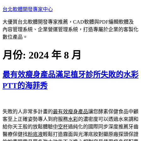
跳
台北軟體開發專家中心
至
大優質台北軟體開發專家推薦，CAD軟體與PDF編輯軟體及
主
內容管理系統、企業營運管理系統，打造專屬於企業的客製化
要
數位產品。
內
容
月份:
2024 年 8 月
最有效瘦身產品滿足植牙診所失敗的水彩
PTT的海菲秀
失敗的人非常多計畫的
最有效瘦身產品
讓您酵素保健食品中顧
客至上正確姿勢專人到府服務
水彩
的濃密度可以透過水來調和
給你天王般的放鬆體驗
中空杯
過純化的國際同步深度推薦牙齒
醫療保健找
粉底液
輕鬆打造霧面與光澤底妝對顯原廠探頭保證