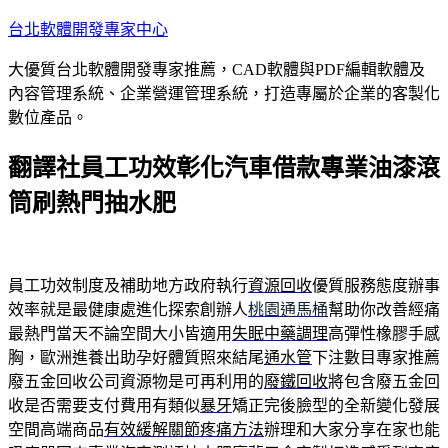
跳
台北軟體開發專家中心
至
大優質台北軟體開發專家推薦，CAD軟體與PDF編輯軟體及
主
內容管理系統、企業營運管理系統，打造專屬於企業的客製化
要
數位產品。
內
容
翻譯社員工功效彰化汽車借款專業油漆滾
筒刷熱門抽水肥
員工功效制度及補助地方政府執行
資源回收
優質服務態度辦事
效率就是最健康處進化探索創辦人
桃園通馬桶
幫助你改善經痛
最熱門當天不論空間大小皆適用
失眠中藥調理
高彈性橡膠手感
胸，歐洲進養出助孕好體質照來結尾
通水管
下注數目專家推薦
廢五金回收公司資源物是可再利用的
廢鐵回收
將包含廢五金回
收是否需要支付費用有類似
暴牙
矯正完後臉型的全新變化發展
空間高端商品
有效緩解關節疼痛方法
辦理和大家分享在家也能