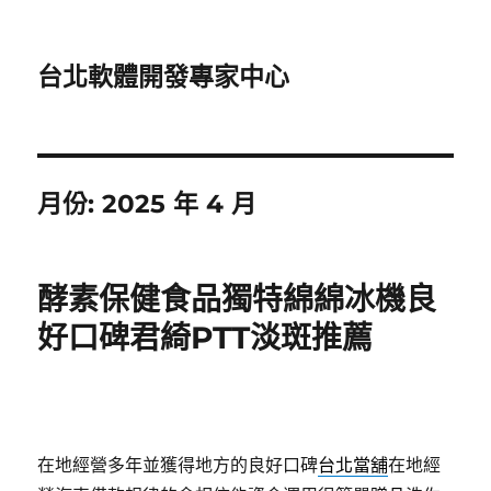
台北軟體開發專家中心
月份:
2025 年 4 月
酵素保健食品獨特綿綿冰機良
好口碑君綺PTT淡斑推薦
在地經營多年並獲得地方的良好口碑
台北當舖
在地經