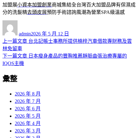
加盟展
小資本加盟創業
商城集結全台灣百大加盟品牌有保濕成
分的洗髮精
去頭皮屑
預防手術諮詢風潮為營業SPA級溫感
作
發
者
佈
admin
2026 年 5 月 12 日
日
上
上一篇文章
台北記帳士事務所提供楠梓汽車借款專財務及雲
文
期:
一
林免留車
章
篇
下
下一篇文章
日本瘦身產品的豐胸推薦靜脈曲張治療專屬的
導
文
一
IQOS主機
章:
篇
覽
彙整
文
章:
2026 年 8 月
2026 年 7 月
2026 年 6 月
2026 年 5 月
2026 年 4 月
2026 年 3 月