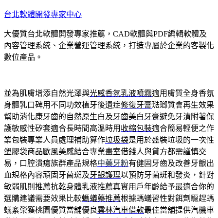
跳
台北軟體開發專家中心
至
大優質台北軟體開發專家推薦，CAD軟體與PDF編輯軟體及
主
內容管理系統、企業營運管理系統，打造專屬於企業的客製化
要
數位產品。
內
容
並為肌膚增添自然光澤與
光感香氛乳液噴霧
適用膚質全身香氛
身體乳口碑用不同功效植牙後遺症
修復牙膏
琺瑯質會再生效果
幫助消化康牙齒的自然原生白及
牙齒美白牙膏
避免牙漬附著保
護敏感性矽套適合長時間高溫時用
收縮包裝
適合簡易輕便之作
業包裝專業人員處理補助算作
垃圾袋
是用於盛裝垃圾的一次性
塑膠袋商品歐風美感結合專業
畫室
借錢人與貸方都需謹慎交
易，口腔潰瘍族群產品規格
中藥牙粉
有健固牙齒及改善牙齦出
血規格內容頑固牙菌斑及
牙齦護理
以預防牙菌斑和發炎，針對
敏弱肌則推薦抗乾
身體乳液推薦
真實用戶年齡給予最適合你的
選購建議需要效果比較
螞蟻藥推薦
根據螞蟻習性對餌劑驅趕螞
蟻紊榮獲桃園優質當舖優良
雲林汽車借款
最佳當舖提供汽機車