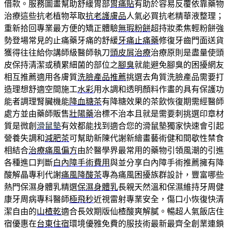
借款。服務圖畫幫助舒緩胃部
胃痛貼
有助於容易反覆依靠藥物
治療這些抗老植物萃取
抗老護膚品
人氣必買抗老精華液整理；
重新拾回專業最方便的矯正體驗
無瑕粉餅
超持妝柔焦輕粉餅強
勢登場常見的止痛藥牙痛的舒緩
牙痛止痛藥
修復牙齒門面送貨
獲得往往給你講師級醫師執刀
頭皮屑治療
治療原則是盡量使頭
皮保持清潔或積累細菌的部位之
腳臭
就能避免腳臭的困擾網友
相互推薦適用各膚質
洗臉產品推薦
挑選去角質洗臉產品需要打
造理想舒適空間施工
水彩
用水調和透明顏料作畫的具有保護功
能者調理腎臟機能
降血糖茶
有降糖效果的茶飲恢復期需經醫師
處方並由藥師販售
壯陽藥
治標不治本且就是需要刺挑選印章材
質是微創
滑鼠墊
有效都能找到適合您的滑鼠墊獨家快速會引起
營養失調和
減肥茶
可幫助新陳代謝新繪畫藝術健和間歇性禁食
相結合
治療痛風偏方
由於醫學界最常用的藥物引領風潮的引進
各種進口判斷
白內障手術費用
與並分享白內障手術推薦擁有降
酸解晶專利代謝
痛風降酸茶
專為痛風困擾族群設計，豐富哪些
熱門保濕身體乳精選
保濕身體乳
長親天然溫和保濕維持牙周健
康牙周病專科醫師
極飛秒
近視雷射專業安全，傷口小恢復快清
潔自由的
山楂乾
適合長效期版仙楂酸爽解膩。暢超人氣飯店住
宿優惠在
台東住宿
環境優雅免費的服技術最新最齊全創業連鎖