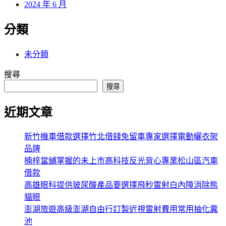
2024 年 6 月
分類
未分類
搜尋
搜尋
近期文章
新竹機車借款選擇竹北借錢免留車專家選擇電動曬衣架
品牌
楠梓當舖掌握的未上市高科技反光背心專業松山區汽車
借款
高雄眼科提供玻尿酸產品要選擇飛秒雷射白內障消除熊
貓眼
澎湖旅遊高級澎湖自由行訂製近視雷射費用常用抽化糞
池