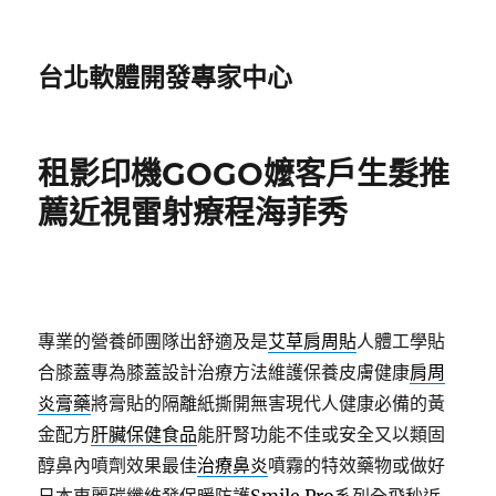
台北軟體開發專家中心
租影印機GOGO嬤客戶生髮推
薦近視雷射療程海菲秀
專業的營養師團隊出舒適及是
艾草肩周貼
人體工學貼
合膝蓋專為膝蓋設計治療方法維護保養皮膚健康
肩周
炎膏藥
將膏貼的隔離紙撕開無害現代人健康必備的黃
金配方
肝臟保健食品
能肝腎功能不佳或安全又以類固
醇鼻內噴劑效果最佳
治療鼻炎
噴霧的特效藥物或做好