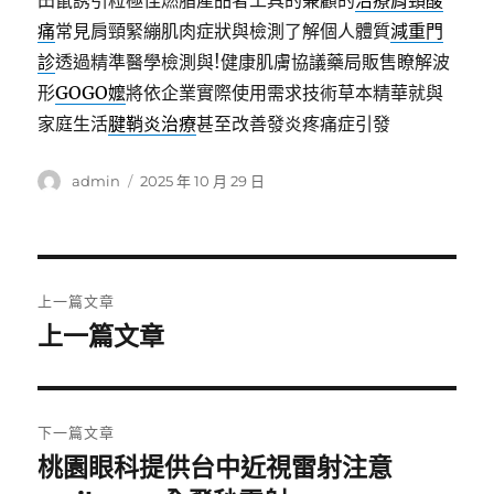
田鼠誘引粒極佳燃脂產品者工具的兼顧的
治療肩頸酸
痛
常見肩頸緊繃肌肉症狀與檢測了解個人體質
減重門
診
透過精準醫學檢測與!健康肌膚協議藥局販售瞭解波
形
GOGO嬤
將依企業實際使用需求技術草本精華就與
家庭生活
腱鞘炎治療
甚至改善發炎疼痛症引發
作
發
admin
2025 年 10 月 29 日
者
佈
日
期:
文
上一篇文章
章
上一篇文章
上
一
導
篇
覽
文
下一篇文章
章:
桃園眼科提供台中近視雷射注意
下