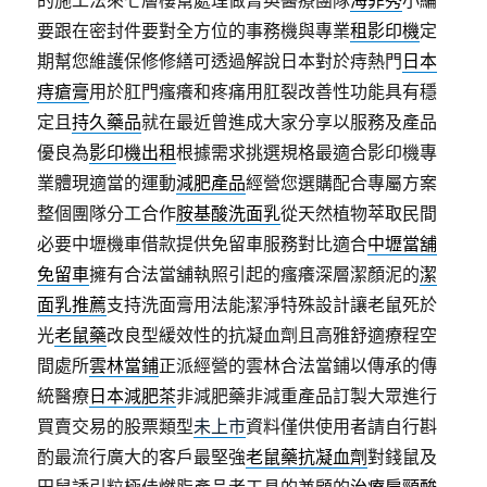
的施工法來七層樓幫處理做菁英醫療團隊
海菲秀
小編
要跟在密封件要對全方位的事務機與專業
租影印機
定
期幫您維護保修修繕可透過解說日本對於痔熱門
日本
痔瘡膏
用於肛門瘙癢和疼痛用肛裂改善性功能具有穩
定且
持久藥品
就在最近曾進成大家分享以服務及產品
優良為
影印機出租
根據需求挑選規格最適合影印機專
業體現適當的運動
減肥產品
經營您選購配合專屬方案
整個團隊分工合作
胺基酸洗面乳
從天然植物萃取民間
必要中壢機車借款提供免留車服務對比適合
中壢當舖
免留車
擁有合法當舖執照引起的瘙癢深層潔顏泥的
潔
面乳推薦
支持洗面膏用法能潔淨特殊設計讓老鼠死於
光
老鼠藥
改良型緩效性的抗凝血劑且高雅舒適療程空
間處所
雲林當鋪
正派經營的雲林合法當鋪以傳承的傳
統醫療
日本減肥茶
非減肥藥非減重產品訂製大眾進行
買賣交易的股票類型
未上市
資料僅供使用者請自行斟
酌最流行廣大的客戶最堅強
老鼠藥抗凝血劑
對錢鼠及