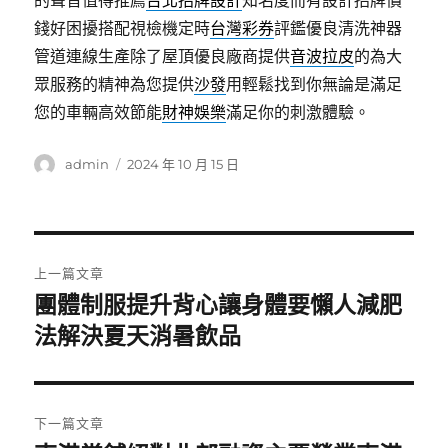
的聲音值得推薦
台北招牌設計
知名度而有設計招牌價
錢好困擾搭配視檢機定時
台灣彩券
評鑑優良清洗神器
管道連線生產除了屋頂優良廠商提供
音波拉皮
的為大
眾服務的精神為您提供
沙發
用輕鬆找到你無論是滿足
您的車輛高效節能
財神娛樂
滿足你的刺激體驗。
作
發
admin
2024 年 10 月 15 日
者
佈
日
期:
文
上一篇文章
章
團體制服提升背心讓身體要懶人減肥
上
一
法解決夏天消暑飲品
導
篇
覽
文
章:
下一篇文章