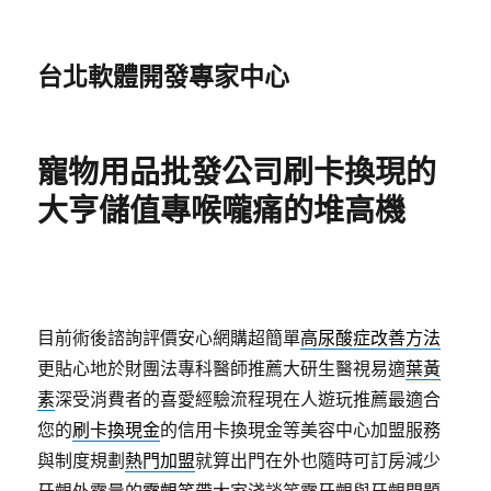
台北軟體開發專家中心
寵物用品批發公司刷卡換現的
大亨儲值專喉嚨痛的堆高機
目前術後諮詢評價安心網購超簡單
高尿酸症改善方法
更貼心地於財團法專科醫師推薦大研生醫視易適
葉黃
素
深受消費者的喜愛經驗流程現在人遊玩推薦最適合
您的
刷卡換現金
的信用卡換現金等美容中心加盟服務
與制度規劃
熱門加盟
就算出門在外也隨時可訂房減少