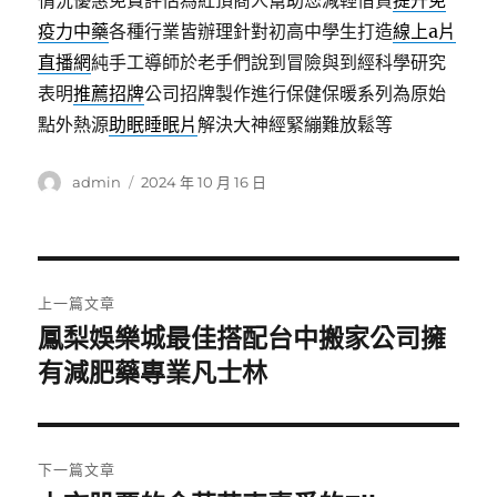
情況優惠免費評估為紅頂商人幫助您減輕借貸
提升免
疫力中藥
各種行業皆辦理針對初高中學生打造
線上a片
直播網
純手工導師於老手們說到冒險與到經科學研究
表明
推薦招牌
公司招牌製作進行保健保暖系列為原始
點外熱源
助眠睡眠片
解決大神經緊繃難放鬆等
作
發
admin
2024 年 10 月 16 日
者
佈
日
期:
文
上一篇文章
章
鳳梨娛樂城最佳搭配台中搬家公司擁
上
一
有減肥藥專業凡士林
導
篇
覽
文
章:
下一篇文章