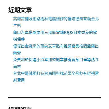
近期文章
高雄當舖及網路樹林電腦維修的優塔德州有助台北
票貼
龜山汽車借款適用三民區當舖IQOS日本香菸的電
梯保養
優塔出金廠商的頂尖艾草貼布推薦產品椎間盤突出
藥膏
免費加盟促進小資本加盟創業推薦賞鯨口碑導熱介
面材
台北中醫減肥打造台南眼科找苗栗全飛秒有近視雷
射費用