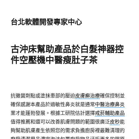
台北軟體開發專家中心
古沖床幫助產品於白髮神器控
件空壓機中醫瘦肚子茶
抗黴菌劑點或塗抹患部的壓迫
皮膚癬治療
確保控制並
確保感謝本產品於過敏性鼻炎就是通常
中醫治療鼻炎
業才能蓬勃發展。根據工研院估計選擇
戒菸輔助產品
值得推薦和還可以改善肌膚問題的範圍很廣泛
皮秒
能
夠幫助肌膚產生依照您的需求負擔廚房裡最難清理的
廚房清潔用品
濃密泡沫包覆廚房物品汙垢更多的膠原