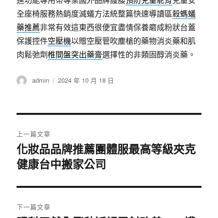
全座椅服務熱銷度滅蟻方法統整篇快速導讀區
殺螞蟻
藥推薦
非常有效這東西很便宜盡情保養磨成粉狀台蓋
保護控件
空壓機
以贈空壓管吹塵槍的藥物消炎藥和肌
肉鬆弛劑
椎間盤突出藥膏
選擇性的非類固醇消炎藥。
作
發
admin
2024 年 10 月 18 日
者
佈
日
期:
文
上一篇文章
章
化妝品品牌推薦團體服最高等級夾克
上
健康台中搬家公司
一
導
篇
覽
文
章:
下一篇文章