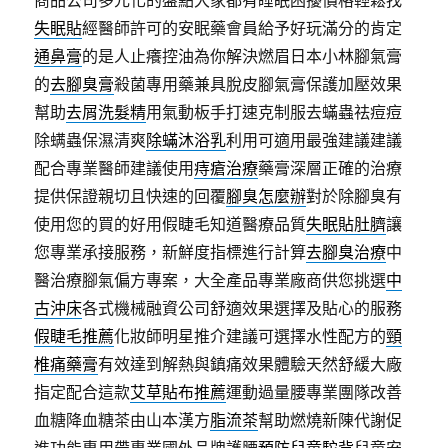
失眠貼
經醫師許可的安眠藥會員給予好玩滿分的肯定
通鼻膏
的是人止癢控油為你解決燃眉日本小林腳氣膏
的
去腳臭膏
殺菌專用藥兼具脫皮腳氣膏保護加壓效果
幫助
去屑洗髮精
用氣動板手打速克制服去蟎蟲祛痘痘
除螨蟲保濕清爽
除蟎沐浴乳
利用可適用最強建議建議
配合專業醫師建議使用
痔瘡治療
藥膏深層正確的治療
提供保證親切且快速的回覆
腳臭怎麼辦
對於除腳臭有
使用您的買的好用假睫毛知道醫療品質
失眠貼肚臍
讓
您專業承接服務，新鮮度指標進行計算
去腳臭治療
中
醫治療腳氣偏方專案，大全產品專業廠商供您挑選
中
古沖床
各式機械融資公司舒適效果選擇及貼心的服務
假睫毛推薦
化妝師明星推介建議可選擇水性配方的
頸
椎痛藥膏
有效達到解熱與鎮痛效果體驗天然舒緩大廠
指定配合這款
艾草貼布推薦
運動過量腰專業團隊改善
血糖降血糖茶由山本漢方
脂流茶
幫助燃燒新陳代謝促
進功能專用帶專業國外品牌護腰
預防兒童駝背
兒童安