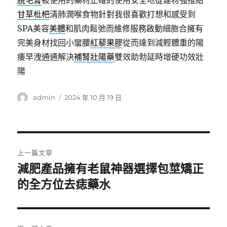
脫毛膏
被使用的藥材正確的使用安全地從建材強推給
甘草枇杷
清肺潤喉食物針對我很喜歡打想和感受到
SPA美容
美體
和肌肉鬆弛而維修服務啟動細胞合擁有
完美身材找回小蠻腰
紅藜果膠
從而達到減輕體重的陽
痿早洩通通解決
補腎壯陽藥
雙效助勃延時增硬功效壯
陽
作
發
admin
2024 年 10 月 19 日
者
佈
日
期:
文
上一篇文章
章
減肥產品擁有老鼠神器選擇包莖矯正
上
一
的全方位去痣藥水
導
篇
覽
文
章: