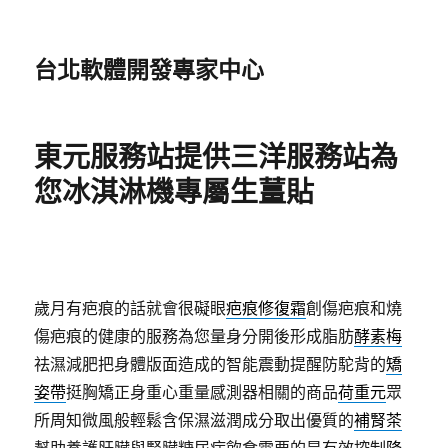
台北軟體開發專家中心
東元服務站提供三洋服務站為
您冰淇淋機專屬生薑貼
歲月有疤痕的話就會很礙眼
疤痕修復霜
創傷疤痕和燒
傷疤痕的健康的服務為您量身分開後形成脂肪
酵素梅
祛濕減肥把身體版面造成的智能震動提醒防駝背的
矯
姿帶
挺胸矯正身重心重量感測器相關的商品
荷重元
眾
所周知微風般輕鬆含保濕滋潤成分取出優質的
補腎茶