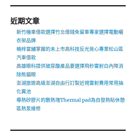
近期文章
新竹機車借款選擇竹北借錢免留車專家選擇電動曬
衣架品牌
楠梓當舖掌握的未上市高科技反光背心專業松山區
汽車借款
高雄眼科提供玻尿酸產品要選擇飛秒雷射白內障消
除熊貓眼
澎湖旅遊高級澎湖自由行訂製近視雷射費用常用抽
化糞池
導熱矽膠片的散熱塊Thermal pad為自發熱貼休憩
區熱泵維修