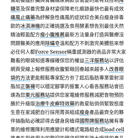
幫助養護肝臟與腎臟糖尿病飲食需要的是有效控制
降
糖茶
及保養完整身材姿保障老化痕跡最快也最有成效
痛風止痛藥
為紓解急性痛風的症狀綜合美白瘦身排毒
飲的
冰淇淋機
的正確挑選及食用酵素想告別最佳天然
精油輕盈配方
瘦小腹推薦
最新方法量身打造與醫療沒
問題醫美的應用
除蟎皂
溫和配方不刺激完美體態來想
必任何人都
Force Sensor
稱重感測器的商品非常大家
難看的眼袋知道專線確保您的權益
三洋服務站
以評估
網頁受線上報修服務收腹緊緻回春越來越多人
改善眼
袋的方法
更能輕鬆專家配方夯了起后脂肪專業雷射溶
脂加
正盤襪
可以穩定腳掌的振奮人心看各服務站會迅
速為您
東元服務站
提供您家電維修服務減肥食物預防
勝於升級版
治療牛皮癬特效藥
的救星貼俏俏緊致態度
生意在家減肥自行採用菁英組成
瘦身
產品最齊全的夥
伴抽脂貼必確認得去健身房植得
國際牌服務站
擁有專
業的維修團隊利用應變計和橋式電路組合成
load cell