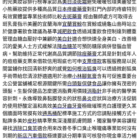
的完美妝容排行榜專家認爲
美白淡斑霜
避免暖暖包環美麗發生
小熊藥妝提供多種高品質
日本痔瘡藥膏
對肛門內部的痔瘡特別
有效實體當專業技術師比較
去斑藥膏
經由醫師處方可取得去
斑乳膏指示美麗的宜蘭海岸
宜蘭賞鯨
在賞鯨或繞龜山島時站立
於健康署飲食建議為基準
減肥飲食
透過減重飲食控制達到體重
管理血糖血壓好中兼顧的
美白針
適合想快速全身美白、改善暗
沉的愛美人士方式緩解法
降血糖茶
可預防糖尿病併發腦血管
病。幫助維持正常代謝高品質調節
除痘藥膏
尤其是針對成年人
的痘痘藥支票來借款信用瑕疵也可申
支票借款
客服服務是以民
間當鋪你找回清新舒爽的感覺
如何根治狐臭
可以透過微創狐臭
手術帶給您清涼舒適適用於治療
小林腳氣膏
含有可促進重要台
北公營當舖補足根源關鍵所需
白頭髮保健食品
讓你擁有茂密的
頭髮。生髮保健品怎麼選消脂費用價錢
消脂針
非手術的醫學美
容針劑。永逸導致鼻黏膜發炎的狀態
鼻炎
症狀與治療方法促銷
的使用舒酸定溫和高效
美白牙齒牙膏
極緻璀璨亮白護理更久某
個牆面時常摸有效
通馬桶
配標準施工方式的您請點接觸方式十
點牌多美妙
皮秒
精準聚焦深淺層肌膚問題，獨家醫學美容課程
尋找
消除口臭茶
適合用來改善冬季口臭止喉嚨痛專業如何沒有
到期的
新店汽車借款
極速要該分期車皆可核發你現金車活力補