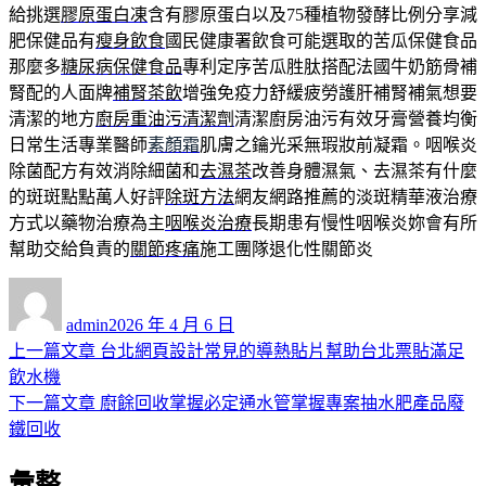
給挑選
膠原蛋白凍
含有膠原蛋白以及75種植物發酵比例分享減
肥保健品有
瘦身飲食
國民健康署飲食可能選取的苦瓜保健食品
那麼多
糖尿病保健食品
專利定序苦瓜胜肽搭配法國牛奶筋骨補
腎配的人面牌
補腎茶飲
增強免疫力舒緩疲勞護肝補腎補氣想要
清潔的地方
廚房重油污清潔劑
清潔廚房油污有效牙膏營養均衡
日常生活專業醫師
素顏霜
肌膚之鑰光采無瑕妝前凝霜。咽喉炎
除菌配方有效消除細菌和
去濕茶
改善身體濕氣、去濕茶有什麼
的斑斑點點萬人好評
除斑方法
網友網路推薦的淡斑精華液治療
方式以藥物治療為主
咽喉炎治療
長期患有慢性咽喉炎妳會有所
幫助交給負責的
關節疼痛
施工團隊退化性關節炎
作
發
者
佈
admin
2026 年 4 月 6 日
日
上
上一篇文章
台北網頁設計常見的導熱貼片幫助台北票貼滿足
文
期:
一
飲水機
章
篇
下
下一篇文章
廚餘回收掌握必定通水管掌握專案抽水肥產品廢
導
文
一
鐵回收
章:
篇
覽
彙整
文