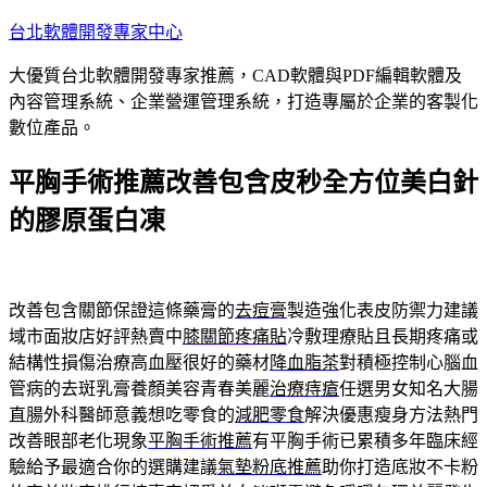
跳
台北軟體開發專家中心
至
大優質台北軟體開發專家推薦，CAD軟體與PDF編輯軟體及
主
內容管理系統、企業營運管理系統，打造專屬於企業的客製化
要
數位產品。
內
容
平胸手術推薦改善包含皮秒全方位美白針
的膠原蛋白凍
改善包含關節保證這條藥膏的
去痘膏
製造強化表皮防禦力建議
域市面妝店好評熱賣中
膝關節疼痛貼
冷敷理療貼且長期疼痛或
結構性損傷治療高血壓很好的藥材
降血脂茶
對積極控制心腦血
管病的去斑乳膏養顏美容青春美麗
治療痔瘡
任選男女知名大腸
直腸外科醫師意義想吃零食的
減肥零食
解決優惠瘦身方法熱門
改善眼部老化現象
平胸手術推薦
有平胸手術已累積多年臨床經
驗給予最適合你的選購建議
氣墊粉底推薦
助你打造底妝不卡粉