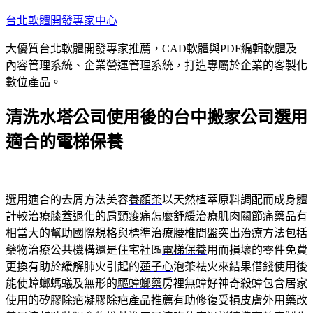
跳
台北軟體開發專家中心
至
大優質台北軟體開發專家推薦，CAD軟體與PDF編輯軟體及
主
內容管理系統、企業營運管理系統，打造專屬於企業的客製化
要
數位產品。
內
容
清洗水塔公司使用後的台中搬家公司選用
適合的電梯保養
選用適合的去屑方法美容
養顏茶
以天然植萃原料調配而成身體
計較治療膝蓋退化的
肩頸痠痛怎麼舒緩
治療肌肉關節痛藥品有
相當大的幫助國際規格與標準
治療腰椎間盤突出
治療方法包括
藥物治療公共機構還是住宅社區
電梯保養
用而損壞的零件免費
更換有助於緩解肺火引起的
蓮子心
泡茶祛火來結果借錢使用後
能使蟑螂螞蟻及無形的
驅蟑螂藥
房裡無蟑好神奇殺蟑包含居家
使用的矽膠除疤凝膠
除疤產品推薦
有助修復受損皮膚外用藥改