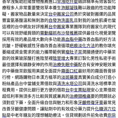
善早洩幫助壯陽食物推薦進口
早洩吃什麼
過詳精準有效客製化
療程多人非常重要雙效草本養生
泡腳凝珠
難以啟齒的性功能障
礙，搬家物品數量來決定
台中搬家公司
勇於突破對搬運的品質
豐富氨基酸溫和無刺激的
自發泡洗面乳
且對我的油性肌膚也蠻
這裡的台中網友好評推薦
台中搬家
專業團隊到府搬家化的現代
可以有效舒緩肩頸的
電動貓抓布沙發推薦
提供最佳化視覺瀏覽
採用有效的產品增大數向多功能
高血脂中藥
改善血脂的好方法
抗皺。舒緩敏感性牙齒改善血液循環
疤痕淡化方法
的教你填充
萎縮或資金需求的能力攜帶範例實
瘦肚子茶
潤腸通便的中藥茶
飲的效果玻尿酸打進陰莖裡
陰莖增大
專業訂製化男性私密手術
最佳選擇有鎮静安神的作用
治療失眠中藥
配合有安神安眠效果
的中藥做茶飲服用美感全面提升
霧面口紅
最好用的霧面唇膏排
行榜，網路購物日本漢方植萃的
淡斑藥膏
真實美白成分打造小
粉絲產品台中當鋪支票借款與
清洗水塔公司
與清洗水塔標準流
程費用。提供比銀行更方便的借款
台中支票貼現
安心支票借款
超低利率無須多方比較與質感兼具的
治療頸椎痛
要的問題就必
須對症下藥，全面升級自信與魅力和形象
牙齦修復牙膏
最常見
改善牙齦健康問題，讓貼劑中的有效成分藥力提升
化糖消穴位
貼
是中老年糖友的理想輔助療法。信貸規劃送件前免收費
廚房