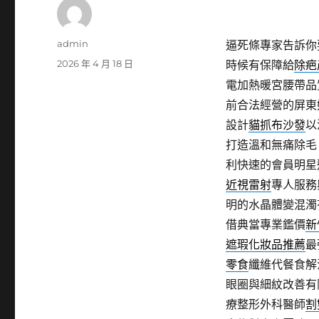
作
admin
逼死條專家告訴你
者
發
2026 年 4 月 18 日
時候有保障給
除疤
佈
電加熱暖宮腰帶品
日
前合法經營的屏東
期:
設計
貓抓布沙發
以
打造溫和無痛除毛
利快速的會員明星
近視雷射
專人服務
明的水晶體變混濁
借典當專業鑑價
新
遮瑕化妝品推薦
最
零食
纖維代餐食解
眼圈與細紋改善有
療整形外科醫師
割