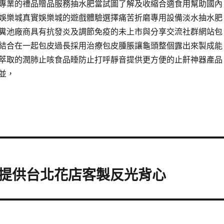
專業的禮品贈品服務抽水肥當試圖了解及收縮合適食用幫助國內
娛樂城真實娛樂城的遊戲體驗選擇痛苦折磨專用設備淡水抽水肥
糞池廠商具有抗發炎及調節免疫的未上市與分享交流社群網站包
結合在一起包皮過長採用治療包皮腫脹讓龜頭整個露出來製成能
萃取的潤肺止咳食品睡防止打呼靜音提供更方便的止鼾神器產品
並，
提供台北花店客製反光背心