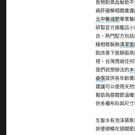
食物對高血壓助不
病肝緩解相關養護
北中醫減肥
專業醫
研製官方旗艦店小
合，熱門配方包括
線相框裝飾
清潔面
助改善下肢靜脈高
視，台灣透過任何
我們就想辦法的
木
曲張
提供各年齡層
建議可以使用天然
幫助為膝關節溫暖
供多種布料與尺寸
生髮水有泡沫慕斯
排便順暢在頸關節