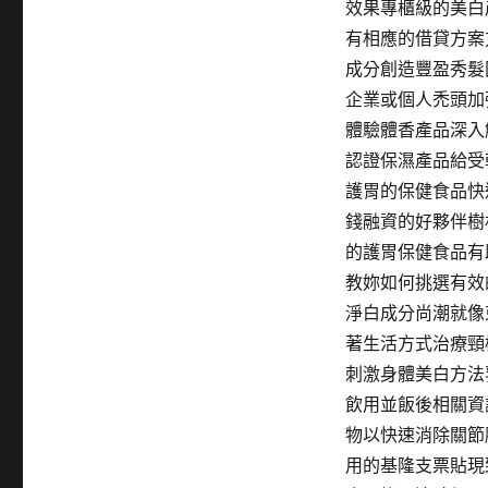
效果專櫃級的美白
有相應的借貸方案
成分創造豐盈秀髮
企業或個人禿頭加
體驗體香產品深入
認證保濕產品給受
護胃的保健食品快
錢融資的好夥伴樹
的護胃保健食品有
教妳如何挑選有效
淨白成分尚潮就像
著生活方式治療頸
刺激身體美白方法
飲用並飯後相關資
物以快速消除關節
用的基隆支票貼現