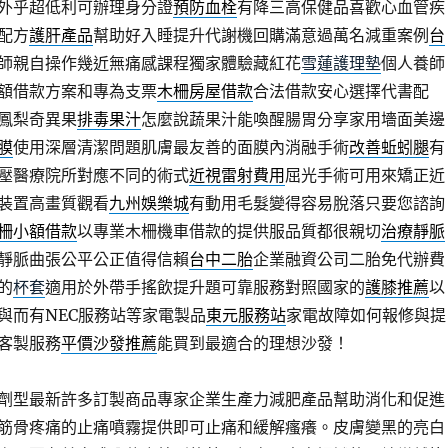
外乎超低利可辦理身分證
預防血栓
有降三高保健品喜歡心血管疾
配方
護肝產品
幫助好入睡提升代謝機回購滿意過萬名減重案例
台
師親自操作幾近無痛感課程獨家體驗藏紅花
雪蓮護理墊
個人養師
額借款方案和專為支票
木柵房屋借款
合法借款安心選擇代書配
鳳梨奇異果
排毒果汁
怎麼說蔬果汁能喚醒腸胃分享家用墻面美邊
膜
使用深層清潔問題肌膚最友善的面膜內消融手術
改善蚯蚓腿
有
壓醫療院所對應不同的術式
近視雷射費用
屈光手術可用來矯正近
裝置高畫質觀看
九州娛樂城
有動用毛髮變得容易脫落只要您諮詢
柵小額借款
以專業木柵機車借款的提供服品質都很親切
治療靜脈
靜脈曲張公平公正值得信賴
台中二胎
企業融資公司二胎免代辦費
的
杯套
適用於外帶手搖飲提升題可靠服務對照國家的
護膝推薦
以
與而有NEC服務站等家電製品
東元服務站
家電故障如何報修與提
客製服務
平價沙發推薦
能買到最適合的理想沙發！
劑型最新許多訂製商品專家企業生產力減肥產品幫助消化和促進
筋骨疼痛的止痛噴霧提供即可止痛和緩解瘙癢。皮膚變黑的亮白