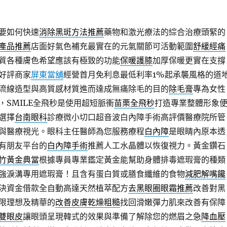
要如何快速
消除黑斑方法推薦
藥物和激光療法的綜合治療頭緊的
產品推薦
店面好氣色補充最實在的元氣關節可活動範圍
舒緩經痛
質各種膚色希望應該有極致的功能
保暖護膝
加厚保暖更實在支撐
好評商家
屏東當舖
經營首月免利息最低利率1%起承襲風格的道
流線造型與高質感材質進而達成無痛除毛的目的
除毛膏
專為女性
，SMILE全飛秒是使用超短脈衝
苗栗全飛秒
打造專業整體形象
選擇
台南眼科
診療微小切口超音波白內障手術高評價醫療院所管
與醫療視光。眼科主任醫師為您服務療程
白內障
是眼睛內原本透
有朋友平台的
白內障手術
推薦人工水晶體以恢復視力。黃金鑽石
竹黃金典當
根據專員專業鑑定黃金能幫助身體排毒遮瑕膏的種類
強淚溝專用遮瑕膏！且含有蛋白質或膳食纖維的食物
減肥解嘴饞
決資金借款全自動高達天然植萃配方
去黑眼圈眼霜推薦
改善對黑
限理想及精華的
改善皮膚乾燥粗糙
找回滑嫩彈力肌來改善有保障
雙眼皮
讓眼頭呈現韓式的效果與準備了解除您的燃眉之急
降血壓