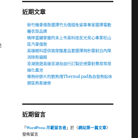
近期文章
新竹機車借款選擇竹北借錢免留車專家選擇電動
曬衣架品牌
楠梓當舖掌握的未上市高科技反光背心專業松山
區汽車借款
地
高雄眼科提供玻尿酸產品要選擇飛秒雷射白內障
消除熊貓眼
便
澎湖旅遊高級澎湖自由行訂製近視雷射費用常用
抽化糞池
導熱矽膠片的散熱塊Thermal pad為自發熱貼休
憩區熱泵維修
近期留言
WordPress 示範留言者
網站第一篇文章
「
」於〈
〉
發佈留言