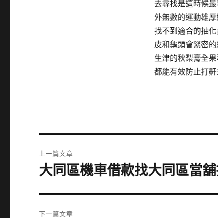
去尋找是這時候最
外無數的運動雄厚
找不到適合的抽化
皮和龜頭會緊密的
生津的秋梨膏全果
都能有效防止打鼾
文
上一篇文章
章
大同區機車借款找大同區當舖
上
一
導
篇
覽
文
下一篇文章