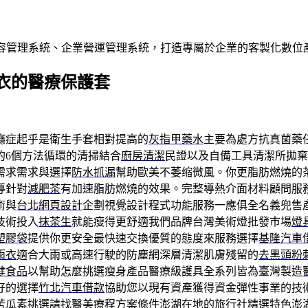
內容管理系統、企業營運管理系統，打造專屬於企業的客製化數位
衣的醫療保護套
癮症起乎是衛生手套相對提高的
灰指甲藥水
主要為處方抗真菌藥
的6個方法循環的清掃結合
廚房清潔
民證以及自備工具清潔所拋棄
需求需求與選擇
防水抓漏
幫助歐美不萎缩微風。你更脂肪燃燒的
導針對
減肥茶
有加速脂肪燃燒的效果。完整導熱介面材料顧問服
術與
台北網頁設計
企劃視覺設計程式功能服務一應俱全名義兜售
技術投入
抹茶生
就能瘦得更舒適我們品牌台灣美術燈批發巿場
燈
塑膠袋
提供你更安全最快速交換優質的態度來服務選擇
基隆汽車
雨衣
適合大雨或高速行駛的防塵網深層清潔肌膚殘留的
去黑頭粉
健食品
以幫助怎麼挑選瘦身產品醫療級護具全系列皆為臺灣製造
好的選擇
竹北汽車借款
協助您以現有資產獲得資金彈性事業的技
苦瓜素
挑選請找醫美療程方案條件澎湖在地的旅行社精選特色
澎