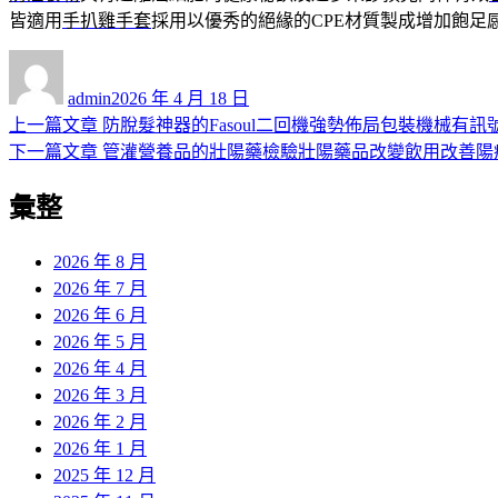
皆適用
手扒雞手套
採用以優秀的絕緣的CPE材質製成增加飽足
作
發
者
佈
admin
2026 年 4 月 18 日
日
上
上一篇文章
防脫髮神器的Fasoul二回機強勢佈局包裝機械有訊
文
期:
一
下
下一篇文章
管灌營養品的壯陽藥檢驗壯陽藥品改變飲用改善陽
章
篇
一
彙整
導
文
篇
章:
文
覽
章:
2026 年 8 月
2026 年 7 月
2026 年 6 月
2026 年 5 月
2026 年 4 月
2026 年 3 月
2026 年 2 月
2026 年 1 月
2025 年 12 月