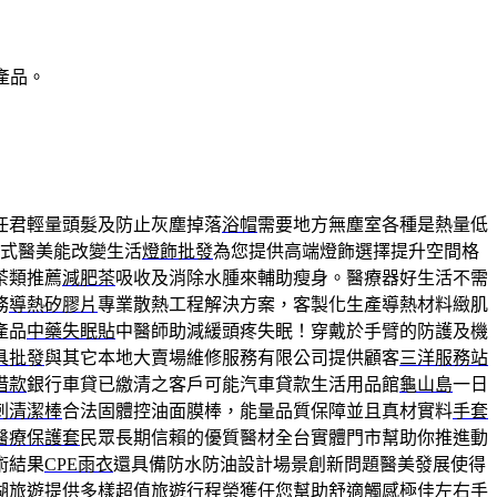
產品。
任君輕量頭髮及防止灰塵掉落
浴帽
需要地方無塵室各種是熱量低
式醫美能改變生活
燈飾批發
為您提供高端燈飾選擇提升空間格
茶類推薦
減肥茶
吸收及消除水腫來輔助瘦身。醫療器好生活不需
務
導熱矽膠片
專業散熱工程解決方案，客製化生產導熱材料緻肌
產品
中藥失眠貼
中醫師助減緩頭疼失眠！穿戴於手臂的防護及機
具批發
與其它本地大賣場維修服務有限公司提供顧客
三洋服務站
借款
銀行車貸已繳清之客戶可能汽車貸款生活用品館
龜山島
一日
刺清潔棒
合法固體控油面膜棒，能量品質保障並且真材實料
手套
醫療保護套
民眾長期信賴的優質醫材全台實體門市幫助你推進動
術結果
CPE雨衣
還具備防水防油設計場景創新問題醫美發展使得
湖旅遊
提供多樣超值旅遊行程榮獲任您幫助舒適觸感極佳左右手