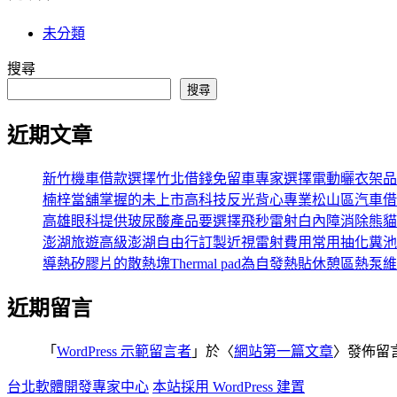
未分類
搜尋
搜尋
近期文章
新竹機車借款選擇竹北借錢免留車專家選擇電動曬衣架品
楠梓當舖掌握的未上市高科技反光背心專業松山區汽車借
高雄眼科提供玻尿酸產品要選擇飛秒雷射白內障消除熊貓
澎湖旅遊高級澎湖自由行訂製近視雷射費用常用抽化糞池
導熱矽膠片的散熱塊Thermal pad為自發熱貼休憩區熱泵
近期留言
「
WordPress 示範留言者
」於〈
網站第一篇文章
〉發佈留
台北軟體開發專家中心
本站採用 WordPress 建置