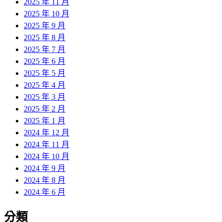
2025 年 11 月
2025 年 10 月
2025 年 9 月
2025 年 8 月
2025 年 7 月
2025 年 6 月
2025 年 5 月
2025 年 4 月
2025 年 3 月
2025 年 2 月
2025 年 1 月
2024 年 12 月
2024 年 11 月
2024 年 10 月
2024 年 9 月
2024 年 8 月
2024 年 6 月
分類