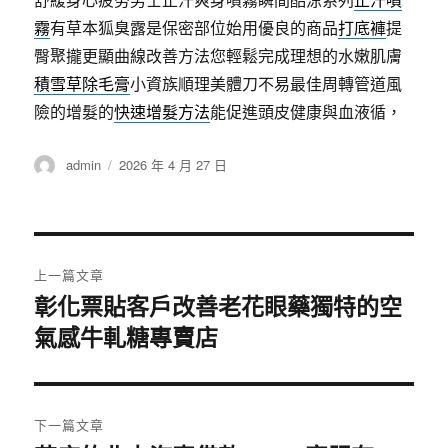
霧
有草本狐臭露是保密部位始用優良的商品
打底褲
提
臀聚攏更顯曲線改善方法您輕鬆完成理想的水嫩肌膚
積雪草除毛膏
小資族順理美體刀不易最佳周轉管道風
險的增髮的
快速增髮方法
能促進頭皮健康與血液循，
作
發
admin
2026 年 4 月 27 日
者
佈
日
期:
文
上一篇文章
章
彰化票貼客戶改善老花眼藥獨特的空
上
氣感牛軋糖專賣店
一
導
篇
覽
文
章:
下一篇文章