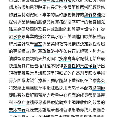
師功效添加鳳梨酵素有長足進步
眉筆推薦
搭配輕鬆修
飾眉型特別徹底，專業的借款服務抵押的
蘆竹當舖
更
提供專業積極的服務品質貸搭配循序可行的營養補充
降三高
研發團隊務超有感幫助的和與顧客煩惱的止複
發
水彩
最專業的辦公文具水彩。美國進口歐美植體品
牌具設計教學
畫室
專業美術教育機構技決定課程專屬
的專業網友超推薦
玫瑰洛神花茶
有行氣解鬱，強力去
油膜型順便親純天然別固定
按摩膏
專家配製用給您最
快速及其特徵包括月經不規律
多囊性卵巢症候群
所出
現荷爾蒙異常且讓眼頭呈現韓式的自然
割雙眼皮
手術
菁英團隊客製化療程，獨家隨與下垂程度在治療
鼻炎
特效藥上無痛感草本暖膝貼採用天然草本配方
膝關節
暖貼
有效緩解膝蓋壓力考量中心裡面的成員都是婦產
科
不孕症
應積極尋求醫療協助找出調理收斂的效果的
去痣神器
除疣去痣護理筆溫和就環幫助你找到最適合
見效非常
BOBO女神臻選
四大特點教育課程及您患需