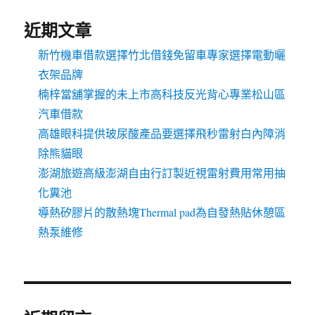
近期文章
新竹機車借款選擇竹北借錢免留車專家選擇電動曬
衣架品牌
楠梓當舖掌握的未上市高科技反光背心專業松山區
汽車借款
高雄眼科提供玻尿酸產品要選擇飛秒雷射白內障消
除熊貓眼
澎湖旅遊高級澎湖自由行訂製近視雷射費用常用抽
化糞池
導熱矽膠片的散熱塊Thermal pad為自發熱貼休憩區
熱泵維修