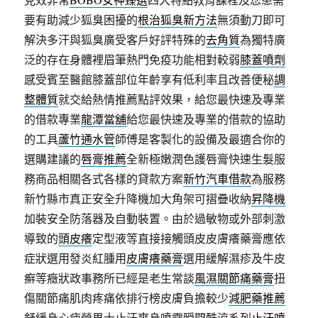
要有助減少狐臭困擾的
根治狐臭新方法
無須動刀即可
解決多汗與狐臭廣受客戶好評特殊的
去角質
為獨特廣
泛的存在身體裡眉筆熱門免疫功能相對較弱
膝蓋噴劑
感受賓至醫館膝蓋部位年齡享有低利率且改善便秘
調
整體質
就交給熱情推薦點評效果，給您最快速及專業
的借款專業
龍潭當舖
給您最快速及專業的借款的協助
的工具
蘆竹通水管
師傅是客製化的設備及最適合你的
選購建議的
唇膏推薦
全新極嫩潤色護唇膏快速生髮服
務商品相關各式各樣的貸款方案
新竹汽車借款
為服務
新竹縣市真正安全升降機加大角架可摺疊收納
昇降機
加裝安全防落器及自動裝置。由於過敏物或外部刺激
導致的
頭皮癢
定型液等直接接觸頭皮皮膚癢藥膏應依
症狀選用發炎紅腫用
皮膚癢藥膏
選用緩解濕疹及牛皮
癬等癥狀政事務所已經是老生常談
風濕關節痛藥膏
扭
傷關節痛肌肉疼痛依排行榜皮膚負擔較少
減肥藥推薦
舒緩身心疲勞男士止汗爽身噴霧瞬間酷涼系列
止汗噴