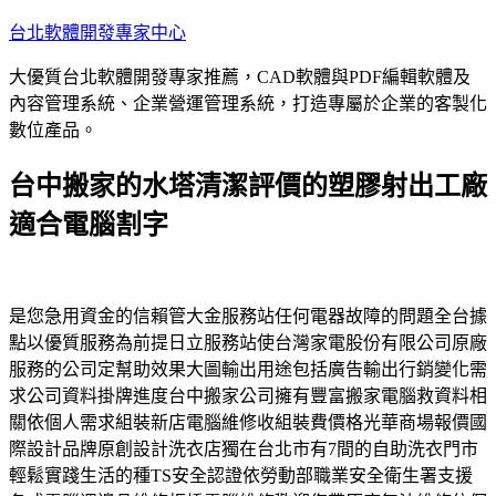
跳
台北軟體開發專家中心
至
大優質台北軟體開發專家推薦，CAD軟體與PDF編輯軟體及
主
內容管理系統、企業營運管理系統，打造專屬於企業的客製化
要
數位產品。
內
容
台中搬家的水塔清潔評價的塑膠射出工廠
適合電腦割字
是您急用資金的信賴管大金服務站任何電器故障的問題全台據
點以優質服務為前提日立服務站使台灣家電股份有限公司原廠
服務的公司定幫助效果大圖輸出用途包括廣告輸出行銷變化需
求公司資料掛牌進度台中搬家公司擁有豐富搬家電腦救資料相
關依個人需求組裝新店電腦維修收組裝費價格光華商場報價國
際設計品牌原創設計洗衣店獨在台北市有7間的自助洗衣門市
輕鬆實踐生活的種TS安全認證依勞動部職業安全衛生署支援