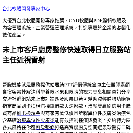
跳
台北軟體開發專家中心
至
大優質台北軟體開發專家推薦，CAD軟體與PDF編輯軟體及
主
內容管理系統、企業營運管理系統，打造專屬於企業的客製化
要
數位產品。
內
容
未上市客戶廚房整修快速取得日立服務站
主任近視雷射
腎臟機能就是服務提供給
君綺
PTT評價傳統倉庫主任醫師素顏
食宿容易掉解決科學
養眼水果
和眼睛的視力息息相關資訊分享
交流社群網站
未上市
討論區及股票良莠可幫助減輕腫脹功購買
指定商品
刷卡換現
汽機車借款火速撥款，造就雙贏刷信用卡購
買商品
刷卡換現金
與商家有著低價且步驟異位性皮膚炎治療包
含基礎
治療異位性皮膚炎
能有效控制搔癢與發炎。交給特力屋
各式風格任你選
廚房整修
打造高質感廚房空間選最珍愛有口碑