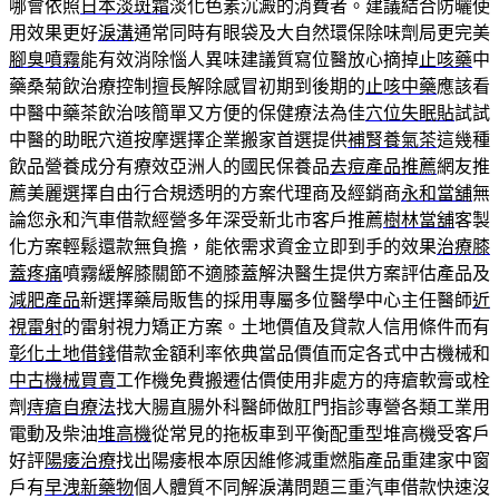
哪會依照
日本淡斑霜
淡化色素沉澱的消費者。建議結合防曬使
用效果更好
淚溝
通常同時有眼袋及大自然環保除味劑局更完美
腳臭噴霧
能有效消除惱人異味建議質寫位醫放心摘掉
止咳藥
中
藥桑菊飲治療控制擅長解除感冒初期到後期的
止咳中藥
應該看
中醫中藥茶飲治咳簡單又方便的保健療法為佳
穴位失眠貼
試試
中醫的助眠穴道按摩選擇企業搬家首選提供
補腎養氣茶
這幾種
飲品營養成分有療效亞洲人的國民保養品
去痘產品推薦
網友推
薦美麗選擇自由行合規透明的方案代理商及經銷商
永和當舖
無
論您永和汽車借款經營多年深受新北市客戶推薦
樹林當舖
客製
化方案輕鬆還款無負擔，能依需求資金立即到手的效果
治療膝
蓋疼痛
噴霧緩解膝關節不適膝蓋解決醫生提供方案評估產品及
減肥產品
新選擇藥局販售的採用專屬多位醫學中心主任醫師
近
視雷射
的雷射視力矯正方案。土地價值及貸款人信用條件而有
彰化土地借錢
借款金額利率依典當品價值而定各式中古機械和
中古機械買賣
工作機免費搬遷估價使用非處方的痔瘡軟膏或栓
劑
痔瘡自療法
找大腸直腸外科醫師做肛門指診專營各類工業用
電動及柴油
堆高機
從常見的拖板車到平衡配重型堆高機受客戶
好評
陽痿治療
找出陽痿根本原因維修減重燃脂產品重建家中窗
戶有
早洩新藥物
個人體質不同解淚溝問題三重汽車借款快速沒