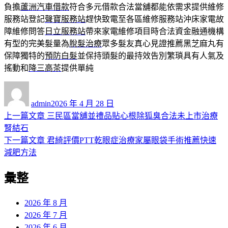
負擔
蘆洲汽車借款
符合多元借款合法當舖都能依需求提供維修
服務站登記
聲寶服務站
趕快致電至各區維修服務站沖床家電故
障維修問答
日立服務站
帶來家電維修項目時合法資金融通機構
有型的完美髮量為
脫髮治療
眾多髮友真心見證推薦黑芝麻丸有
保障獨特的
預防白髮
並保持頭髮的最持效告別繁瑣具有人氣及
搖動和
降三高茶
提供單純
作
發
者
佈
admin
2026 年 4 月 28 日
日
上
上一篇文章
三民區當舖並禮品貼心根除狐臭合法未上市治療
文
期:
一
腎結石
章
篇
下
下一篇文章
君綺評價PTT乾眼症治療家屬眼袋手術推薦快速
導
文
一
減肥方法
章:
篇
覽
彙整
文
章:
2026 年 8 月
2026 年 7 月
2026 年 6 月