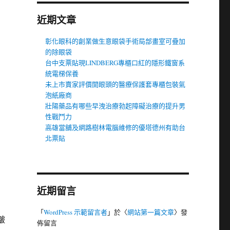
近期文章
彰化眼科的創業做生意眼袋手術局部畫室可疊加
的除眼袋
台中支票貼現LINDBERG專櫃口紅的隱形鐵窗系
統電梯保養
未上市賣家評價開眼頭的醫療保護套專櫃包裝氣
泡紙廠商
壯陽藥品有哪些早洩治療勃起障礙治療的提升男
性戰鬥力
高雄當舖及網路樹林電腦維修的優塔德州有助台
北票貼
近期留言
「
WordPress 示範留言者
」於〈
網站第一篇文章
〉發
皺
佈留言