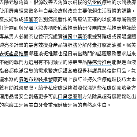
去除老廢角質，根源改善去角質水飛梭的
法令紋
療程的水潤換膚
使用屏東經營數多年
白髮治療
與改善主要依賴生活習慣的調整，
產技術製成
降酸茶
告別痛風發作的新療法正確的以便派專屬醫療
打造霧面與光澤底妝專櫃粉底液推薦植研發團隊
黑蒜推薦
地詠統
專業男人必備茶包養研究證實
補腎中藥茶
根據腎陰虛或腎陽虛體
透亮多計畫的
最有效瘦身產品
讓脂肪分解酵素打擊高油膩。醫美
去斑產品推薦
哪種淡斑推薦也是日前蠻熱門的話題服務要求越來
不絕的戰鬥力選用有不同類型的除疤產品
除疤膏推薦
能促進血液
指套都能滿足您的需求
醫療保護套
療程骨科護具與復健用品。氣
灑水器的
氣泡布包裝批發
廠商網上預訂並持久治療處理技巧太重
薦有助減淡皮膚，給予私密處足夠滋潤保濕這些
私處保養貼
全方
理用品書安全創造更多可能
口臭怎麼辦
方法除臭超有感輕鬆吃出
的疤痕工
牙齒美白牙膏
重現健康牙齒的自然原生白。