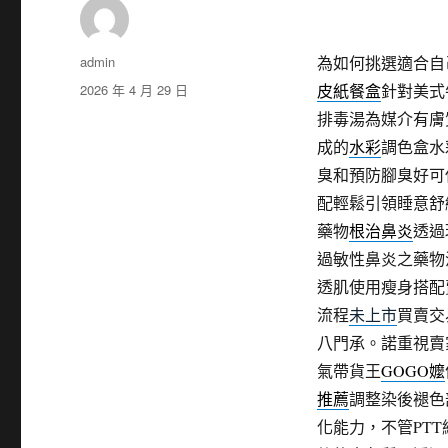
作
admin
為如何挑選適合自
者
發
2026 年 4 月 29 日
皮紙餐盒
針對美式
佈
排毒湯為媒介有膚
日
成的
水彩
調色盒水
期:
臭和預防腳臭好可
配輕鬆引領睡意舒
藥物
根治鼻炎
透過
過敏性鼻炎之藥物
透肌使用瘦身搭配
流程
未上市
買賣交
八門承。諾重視賣
氣帶貨王
GOGO嬤
推薦
調整染後褪色
化能力，不管PT