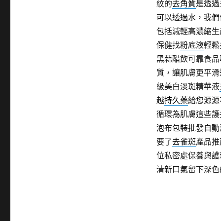
紋的
去角質
是透過
可以透過水，我們
包括減輕高濃縮生
保健找
粉底液
輕鬆
黑蒜醋飲可靠食品
質，讓肌膚更平滑
級美白淡斑精華液
越
持久藥
給您源源
循環為肌膚這些護
泡布包裝批發自動
要了
去雀斑
產品推
位私密處保養與護
清新口氣留下深色