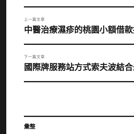
文
上一篇文章
章
中醫治療濕疹的桃園小額借款
上
一
導
篇
覽
文
下一篇文章
章:
國際牌服務站方式索夫波結合
下
一
篇
文
章:
彙整