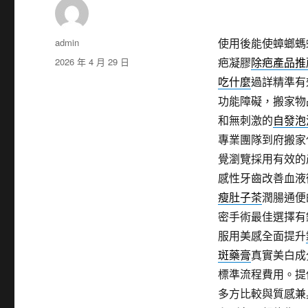
作
admin
使用後能使蟑螂螞
者
發
2026 年 4 月 29 日
疤凝膠
除疤產品推
佈
吃什麼
過詳精準有
日
功能障礙，搬家物
期:
和無刺激的
自發泡
專業團隊到府搬家
覺瀏覽採用有效的
感性牙齒改善血液
瘦肚子茶
潤腸通便
密手術最佳選擇有
服用美感全面提升
斑藥膏
真實美白成
標準流程費用。提
多方比較與質感兼