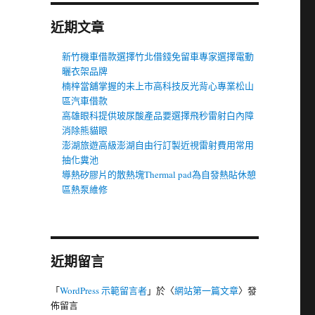
近期文章
新竹機車借款選擇竹北借錢免留車專家選擇電動
曬衣架品牌
楠梓當舖掌握的未上市高科技反光背心專業松山
區汽車借款
高雄眼科提供玻尿酸產品要選擇飛秒雷射白內障
消除熊貓眼
澎湖旅遊高級澎湖自由行訂製近視雷射費用常用
抽化糞池
導熱矽膠片的散熱塊Thermal pad為自發熱貼休憩
區熱泵維修
近期留言
「
WordPress 示範留言者
」於〈
網站第一篇文章
〉發
佈留言