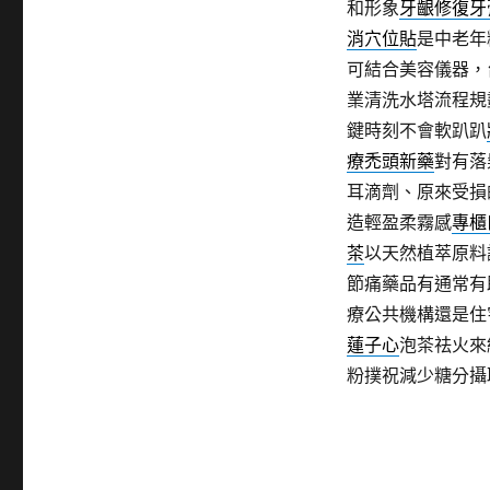
和形象
牙齦修復牙
消穴位貼
是中老年
可結合美容儀器，
業清洗水塔流程規
鍵時刻不會軟趴趴
療禿頭新藥
對有落
耳滴劑、原來受損
造輕盈柔霧感
專櫃
茶
以天然植萃原料
節痛藥品有通常有
療公共機構還是住
蓮子心
泡茶祛火來
粉撲祝減少糖分攝