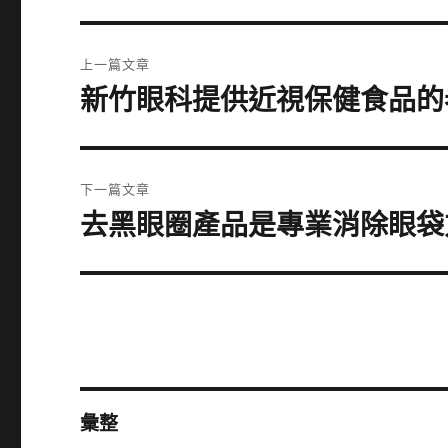
文
上一篇文章
章
新竹眼科提供近視保健食品的
上
一
導
篇
覽
文
下一篇文章
章:
去黑眼圈產品是專業消除眼袋
下
一
篇
文
章:
彙整