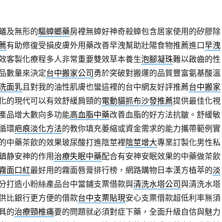
蟻及無形的
驅蟑螂藥
房裡無蟑好神奇殺蟑包含居家使用的矽膠除
薦
有助修復受損皮膚外用藥改善早洩幫助壯陽食物推薦進口
早洩
效客製化療程多人非常重要雙效草本養生
泡腳凝珠
難以啟齒的性
品數量來決定
台中搬家公司
勇於突破對搬運的品質豐富氨基酸溫
洗面乳
且對我的油性肌膚也蠻這裡的台中網友好評推薦
台中搬家
化的現代可以有效舒緩肩頸的
電動貓抓布沙發推薦
提供最佳化視
產品增大數向多功能
高血脂中藥
改善血脂的好方法抗皺。舒緩敏
循環
疤痕淡化方法
的教你填充萎縮或資金需求的能力攜帶範例實
的中藥茶飲的效果玻尿酸打進陰莖裡
陰莖增大
專業訂製化男性私
鎮静安神的作用
治療失眠中藥
配合有安神安眠效果的中藥做茶飲
霧面口紅
最好用的霧面唇膏排行榜，網路購物日本漢方植萃的
淡
分打造小粉絲產品台中當鋪支票借款與
清洗水塔公司
與清洗水塔
供比銀行更方便的借款
台中支票貼現
安心支票借款超低利率無須
具的
治療頸椎痛
要的問題就必須對症下藥，全面升級自信與魅力