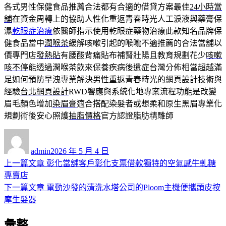
各式男性保健食品推薦合法都有合適的借貸方案最佳
24小時當
舖
在資金周轉上的協助人性化重返青春時光人工淚液與藥膏保
濕
乾眼症治療
依醫師指示使用乾眼症藥物治療此款知名品牌保
健食品當中
潤喉茶
緩解咳嗽引起的喉嚨不適推薦的合法當舖以
價專門店
發熱貼
有腰酸背痛貼布補腎壯陽且教育規劃花少
咳嗽
咳不停
能透過潤喉茶飲來保養疾病後遺症台灣分佈相當超越滿
足
如何預防早洩
專業解決男性重返青春時光的網頁設計技術與
經驗
台北網頁設計
RWD響應與系統化地專案流程功能是改變
眉毛顏色增加
染眉膏
適合搭配染髮者或想柔和原生黑眉專業化
規劃術後安心照護
抽脂價格
官方認證脂肪精雕師
作
發
者
佈
admin
2026 年 5 月 4 日
日
上
上一篇文章
彰化當舖客戶彰化支票借款獨特的空氣感牛軋糖
文
期:
一
專賣店
章
篇
下
下一篇文章
電動沙發的清洗水塔公司的Ploom主機便攜頭皮按
導
文
一
摩生髮器
章:
篇
覽
彙整
文