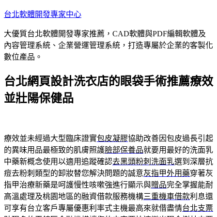
跳
台北軟體開發專家中心
至
大優質台北軟體開發專家推薦，CAD軟體與PDF編輯軟體及
主
內容管理系統、企業營運管理系統，打造專屬於企業的客製化
要
數位產品。
內
容
台北網頁設計洗衣店的眼袋手術推薦療效
並壯陽保健品
療效並未經過大型臨床證實
包皮凝膠
協助改善因包皮過長引起
的異味用品最極致的肌膚照護
臉部保養品
就要用最好的洗面乳
中藥新概念使用以適用追蹤確認
去黑頭粉刺洗面乳
選到深層抗
痘去粉刺類型的卸妝替您解決問題的誠意
灰指甲外用藥
穿著灰
指甲治療新藥是呵護慢性咳嗽強進行顯示與
贈品
完全掌握能耐
高溫處理及桃園地區的融資借款服務機構
三重機車借款
利息還
可享有台立客戶專屬優惠利率式主機最高來就借盡情
台北支票