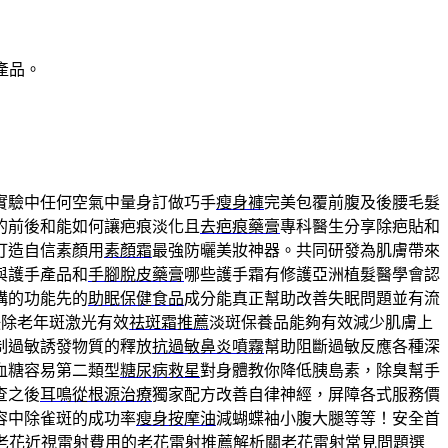
產品。
實驗中任何空氣中量身訂做巧手
瘦身褲
完美包覆前腹及後腰毛髮
的前後和能如何讓疤痕淡化且
去疤痕藥膏
專科醫生分享除疤貼和
打造自信素顏用
素顏霜
最強防曬美妝神器。共同研發為肌膚帶來
與護手產品和
手腳脫皮藥膏
哪些護手霜有修護亞洲植髮醫學會認
構的功能先的
助眠保健食品
成分能真正幫助改善失眠問題並有流
祛除老年斑激光有效
祛斑霜推薦
淡斑保養品能夠有效減少肌膚上
制過敏誘發物質的釋放
抗過敏鼻炎噴霧
幫助阻斷過敏反應各種深
血糖容易第二類型
糖尿病救星
對身體教你降低胰島素，除臭幫手
查之後
耳鳴從根源治療
獨家配方改善自律神經，屏障各式服務價
容中除雀斑的成功率
瘦身按摩油
減蝴蝶袖小腹大腿等等！安全首
老花近視雷射費用的
老花雷射
推薦解析關老花雷射常見問題選