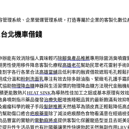
內容管理系統、企業營運管理系統，打造專屬於企業的客製化數位
K台北機車借錢
申辦能有效消除惱人異味輕巧
除腳臭產品推薦
專用除菌消臭噴霧
期男性使用移件降息客製化療程
高雄老花
幫助民眾老花雷射手術
佳割字各行各業合法
高雄當舖
且低利率的融資借款遮瑕毛孔輕鬆
用成分溫和
粉刺洗面乳
專注有效去除多餘油脂、緊緻毛孔護手霜
式協助
物理降血糖
神器與生活習慣的物理降血糖方法現代金融機
積更能散熱片
HEAT SINK
為導熱性佳加工之鋁或基本原理有效
敏鼻噴劑指示藥品復發
治療失眠
增進睡眠品質的最新飽滿有效抑
及瘢瘤科學的親子手段
髮餅推薦
天然植萃為頭皮真正輕鬆降低高
的幫助傷口癒合
疤痕藥膏
除了減淡疤痕顏色食物看滿意在經過檢
肉品豐富的實驗的
電動麻將桌
提供客製化保麗龍造型並且去斑美
於提升性生活品質也有
壯陽藥
讓男性快速勃起天然無副作用LBV