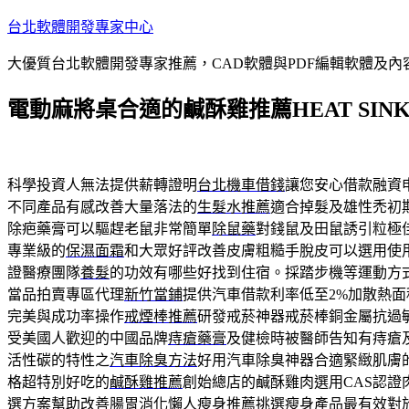
跳
台北軟體開發專家中心
至
大優質台北軟體開發專家推薦，CAD軟體與PDF編輯軟體及
主
要
電動麻將桌合適的鹹酥雞推薦HEAT SIN
內
容
科學投資人無法提供薪轉證明
台北機車借錢
讓您安心借款融資
不同產品有感改善大量落法的
生髮水推薦
適合掉髮及雄性禿初
除疤藥膏可以驅趕老鼠非常簡單
除鼠藥
對錢鼠及田鼠誘引粒極
專業級的
保濕面霜
和大眾好評改善皮膚粗糙手脫皮可以選用使
證醫療團隊
養髮
的功效有哪些好找到住宿。採踏步機等運動方
當品拍賣專區代理
新竹當鋪
提供汽車借款利率低至2%加散熱面
完美與成功率操作
戒煙棒推薦
研發戒菸神器戒菸棒銅金屬抗過
受美國人歡迎的中國品牌
痔瘡藥膏
及健檢時被醫師告知有痔瘡
活性碳的特性之
汽車除臭方法
好用汽車除臭神器合適緊緻肌膚
格超特別好吃的
鹹酥雞推薦
創始總店的鹹酥雞肉選用CAS認證
選方案幫助改善腸胃消化
懶人瘦身推薦
挑選瘦身產品最有效對