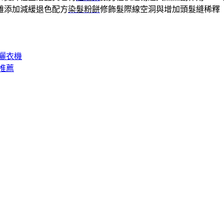
難添加減緩退色配方
染髮粉餅
修飾髮際線空洞與增加頭髮縫稀釋
曬衣機
推薦