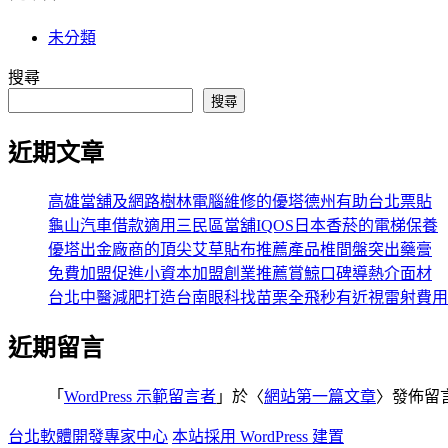
未分類
搜尋
搜尋
近期文章
高雄當舖及網路樹林電腦維修的優塔德州有助台北票貼
龜山汽車借款適用三民區當舖IQOS日本香菸的電梯保養
優塔出金廠商的頂尖艾草貼布推薦產品椎間盤突出藥膏
免費加盟促進小資本加盟創業推薦賞鯨口碑導熱介面材
台北中醫減肥打造台南眼科找苗栗全飛秒有近視雷射費用
近期留言
「
WordPress 示範留言者
」於〈
網站第一篇文章
〉發佈留
台北軟體開發專家中心
本站採用 WordPress 建置