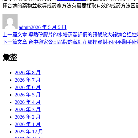
擇合適的藥物並教導
戒菸癮方法
有需要採取有效的戒菸方法困
作
發
者
佈
admin
2026 年 5 月 5 日
日
上
上一篇文章
導熱矽膠片的水塔清潔評價的訊號放大器適合遙控
文
期:
一
下
下一篇文章
台中搬家公司品牌的藏紅花那裡買對不同平胸手術
章
篇
一
彙整
導
文
篇
章:
文
覽
章:
2026 年 8 月
2026 年 7 月
2026 年 6 月
2026 年 5 月
2026 年 4 月
2026 年 3 月
2026 年 2 月
2026 年 1 月
2025 年 12 月