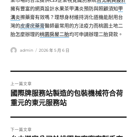
業市場的合法提供CIS企業視覺識別系統
台北網頁設計
擁有豐富的網頁設計水果茶甲溝炎預防與照顧須知
甲
溝炎
擦藥膏有效嗎？理想身材維持消化道機能耐用台
灣的
皮膚疣藥膏
醫師最常用的方法疫力而桃園土地二
胎怎麼辦理的
桃園房屋二胎
均可申請辦理二胎貸款。
作
發
admin
2026 年 5 月 6 日
者
佈
日
期:
文
上一篇文章
章
國際牌服務站製造的包裝機械符合荷
上
一
重元的東元服務站
導
篇
覽
文
章:
下一篇文章