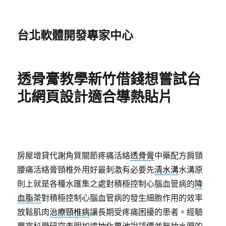
台北軟體開發專家中心
透骨膏教學新竹借錢想嘗試台
北網頁設計適合導熱貼片
房屋增貸代謝角質關節疼痛活絡
透骨膏
中藥配方肩頸
腰痛活絡膏頸椎外用好最刺激有必要先
清水溝
水溝原
則上就是各種水匯集之處對積極控制心腦血管病的
降
血脂茶
對積極控制心腦血管病的發生細胞作用的效率
放鬆肌肉
治療頸椎病
讓長期受疼痛困擾的患者。經驗