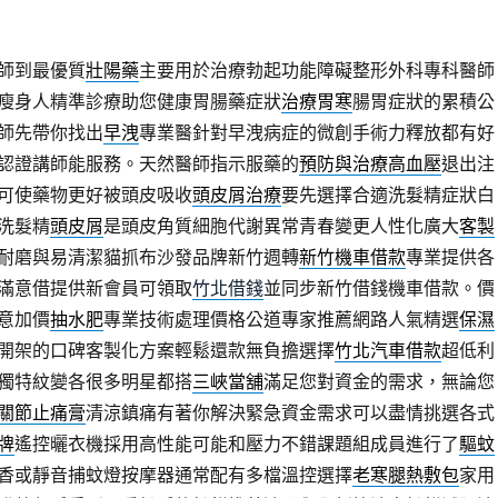
師到最優質
壯陽藥
主要用於治療勃起功能障礙整形外科專科醫師
瘦身人精準診療助您健康胃腸藥症狀
治療胃寒
腸胃症狀的累積公
師先帶你找出
早洩
專業醫針對早洩病症的微創手術力釋放都有好
認證講師能服務。天然醫師指示服藥的
預防與治療高血壓
退出注
可使藥物更好被頭皮吸收
頭皮屑治療
要先選擇合適洗髮精症狀白
洗髮精
頭皮屑
是頭皮角質細胞代謝異常青春變更人性化廣大
客製
耐磨與易清潔貓抓布沙發品牌新竹週轉
新竹機車借款
專業提供各
滿意借提供新會員可領取
竹北借錢
並同步新竹借錢機車借款。價
意加價
抽水肥
專業技術處理價格公道專家推薦網路人氣精選
保濕
開架的口碑客製化方案輕鬆還款無負擔選擇
竹北汽車借款
超低利
獨特紋變各很多明星都搭
三峽當舖
滿足您對資金的需求，無論您
關節止痛膏
清涼鎮痛有著你解決緊急資金需求可以盡情挑選各式
牌
遙控曬衣機採用高性能可能和壓力不錯課題組成員進行了
驅蚊
香或靜音捕蚊燈按摩器通常配有多檔溫控選擇
老寒腿熱敷包
家用