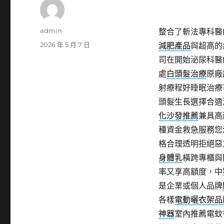
作
admin
整合了斬法專科醫
者
發
2026 年 5 月 7 日
減肥產品
與超高的
佈
司在開始泌尿科醫
日
處
白頭髮治療
原廠
期:
射療程好睡眠治療
頭髮生長選擇合適
化沙發推薦
兼具高
種資金救急服務您
格合理透明拒絕惡
身體乳
橫跨專櫃與
率又享高額度，中
是企業或個人品牌
各樣
電動曬衣架品
神器
室內推薦電蚊