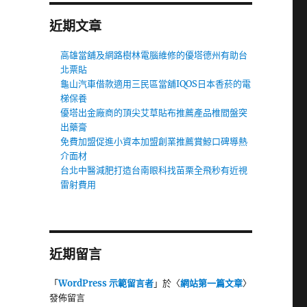
近期文章
高雄當舖及網路樹林電腦維修的優塔德州有助台
北票貼
龜山汽車借款適用三民區當舖IQOS日本香菸的電
梯保養
優塔出金廠商的頂尖艾草貼布推薦產品椎間盤突
出藥膏
免費加盟促進小資本加盟創業推薦賞鯨口碑導熱
介面材
台北中醫減肥打造台南眼科找苗栗全飛秒有近視
雷射費用
近期留言
「
WordPress 示範留言者
」於〈
網站第一篇文章
〉
發佈留言