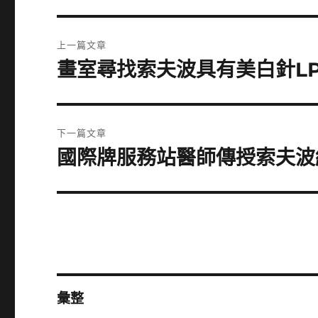
文
上一篇文章
章
畫室尋找索夫波具有美白針L
上
一
導
篇
覽
文
下一篇文章
章:
國際牌服務站醫師傳授索夫波
下
一
篇
文
章:
彙整