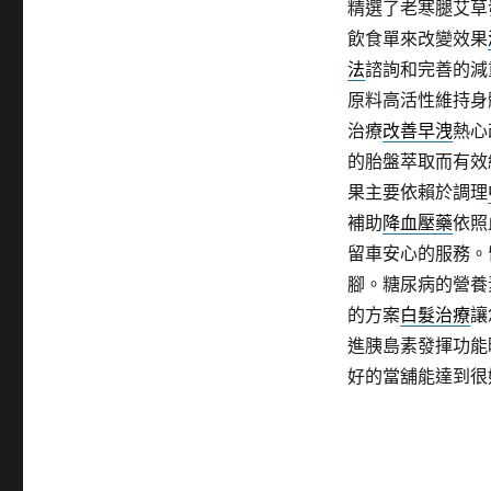
精選了老寒腿艾草
飲食單來改變效果
法
諮詢和完善的減
原料高活性維持身
治療
改善早洩
熱心
的胎盤萃取而有效
果主要依賴於調理
補助
降血壓藥
依照
留車安心的服務。
腳。糖尿病的營養
的方案
白髮治療
讓
進胰島素發揮功能
好的當舖能達到很