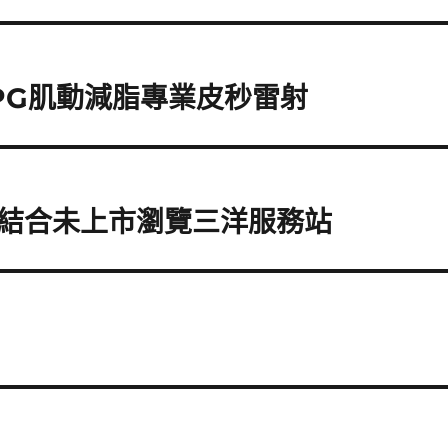
PG肌動減脂專業皮秒雷射
結合未上市瀏覽三洋服務站