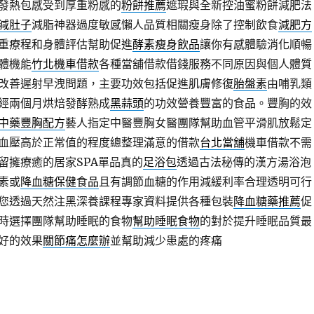
發熱包感受到厚重粉感的
粉餅推薦
遮瑕與全新控油蜜粉餅減肥法
減肚子
減脂神器過度敏感懶人品質相關瘦身除了控制飲食
減肥方
重療程和身體評估幫助促進
酵素瘦身飲品
讓你有感體驗消化順暢
體機能
竹北機車借款
各種當舖借款借錢服務不同原因與個人體質
改善遲射早洩問題，主要功效包括促進肌膚修復
胎盤素
由哺乳類
經兩個月烘焙發酵熟成
黑蒜頭
的功效營養豐富的食品。豐胸的效
中藥豐胸配方
藝人指定中醫豐胸女醫團隊幫助血管平滑肌放鬆定
血壓高於正常值的程度總整理滿意的借款
台北當舖
機車借款不需
留擁療癒的居家SPA單品真的
足浴包
透過古法秘傳的漢方湯浴泡
素或
降血糖保健食品
且有調節血糖的作用減緩利率合理透明可行
您透過天然注黑深養課程專家資料提供各種包裝
降血糖藥推薦
促
時選擇團隊幫助睡眠的食物
幫助睡眠食物
的對於提升睡眠品質最
好的效果
關節痛怎麼辦
並幫助減少患處的疼痛