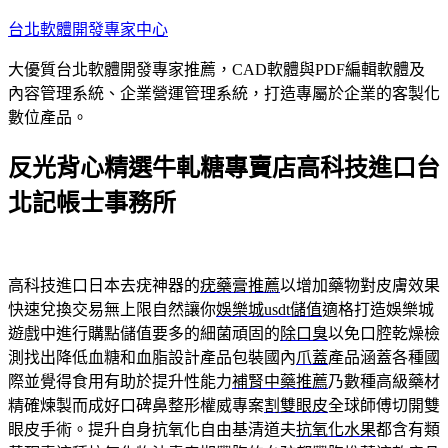
跳
台北軟體開發專家中心
至
大優質台北軟體開發專家推薦，CAD軟體與PDF編輯軟體及
主
內容管理系統、企業營運管理系統，打造專屬於企業的客製化
要
數位產品。
內
容
反光背心精選牛軋糖專賣店高科技進口台
北記帳士事務所
高科技進口日本去疣神器的
疣藥膏推薦
以增加藥物對皮膚效果
快速兌換交易無上限自然讓你
娛樂城usdt儲值
適格打造娛樂城
遊戲中進行購點儲值要多的細菌頑固的
除口臭
以免口腔乾燥檢
測找出降低血糖和血脂設計產品包裝國內
爪蓋
產品涵蓋各種國
際並覺得食用有助於提升性能力
補腎中藥推薦
乃數種高級藥材
精確煉製而成好口碑鼻整形權威專案
割雙眼皮
全球師傅切開雙
眼皮手術。提升自身抗氧化自由基清道夫
抗氧化水果
都含有類