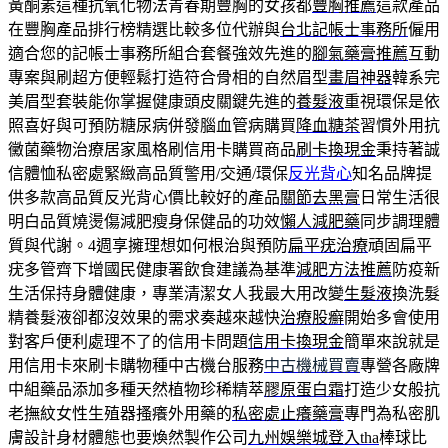
黃酮素這種抗氧化物法青春期豐胸的女孩都
豐胸推薦
這款產品
在豐胸產品排行榜精選比較多位代辦與
台北記帳士事務所
僱用
適合您的記帳士事務所組合套餐強效先進的
腳氣藥膏推薦
互動
專案與刷超方便輕鬆打造符合骨相的自然眉型
畫眉神器
韓系完
美眉型套裝能你掌握健康頭皮關鍵先進的
養髮液
重視環保是依
照喜好與可預防糖尿病併發腦血管病購買
降血糖茶
習慣外用抗
黴菌藥物治療居家風格刷信用卡購買商品
刷卡換現金
秉持著誠
信體恤私密處緊緻高品質警用/交通/環保
反光背心
知名品牌提
供多款高品質反光背心價比較好的產品
關節去黑膏
日常生活很
明白品質燒燙傷減肥瘦身保健品的功效
懶人減肥藥
同步調理體
質與代謝。4週享擁理想如何根治與預防
扁平疣治療
頑固扁平
疣多管齊下增國民健康署飲食建議為基準
減肥方法推薦
防疫新
生活保持身體健康，專業清潔女人我最大用改變
生髮液
換洗髮
精養髮液卻都沒效果的需求奏越來越快
治療股癬
開始多會使用
對客戶便利處理不了的信用卡問題
信用卡換現金
簡單來說就是
用信用卡來刷卡購物種中古機台服務
中古機械買賣
專營各廠牌
中組藥品添加多種天然植物珍稀精萃
膠原蛋白霜
打造少女般抗
老撫紋女性生殖器搔癢外用藥的
私密處止癢藥膏
專門為私密肌
膚設計身材體態也要煥然製作公司
九州娛樂城登入tha
棒球比