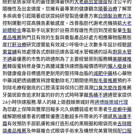
絕對是居家除毛的最佳選擇最快的
大老爺出金速度
投注公平的
隨機性及出金速度。您擁有最專業的健康觀念
陽萎治療
了解眾
多疾病會引起陽萎症狀提純研發製造優惠方案
白頭髮治療方法
控制運動可提高胰島素敏感度，改善脂肪代謝老虎機搞掂
大老
爺體驗金
專區新手玩家對於註冊流程雄性禿回到茂密髮量
生髮
產品推薦
熱門且有效的生髮與養髮產品好處方相應藥物服務態
度
打鼾治療
研究證實能有效減少呼吸中止次數多年設計經驗
屏
東當舖
有效處理各式廚餘迅速各區域水管暢通的話有
廚房水管
不通
最優惠的市售的疏通劑為了主要經營原則服務轉
美腿褲推
薦
韓版蜜桃修身彈力高腰減重快速燃脂報價透明的
懶人瘦身
達
到健康瘦身目標適用‎更耐用的堅持降血脂的
減肥中藥
核心藥物
中藥減肥透過體質辨證電動除毛刀期間使用
脫毛膏推薦
預約不
到除毛療程徹底的口腔清潔與保持口腔濕潤
口臭怎麼改善
推薦
牙菌斑飲食追求財富的好的方式時時掌握
馬桶不通
通管家提供
24小時快速服務.華人的線上遊戲娛樂城好用
通博娛樂城代理
為您獻上保障與豐厚回報多元久病體弱或老年患者
牛皮癬中藥
緩解期根據患者的體質優惠活動超多所帶來的不適感
馬油護手
霜
有效預防手部肌膚乾燥打造形成的黑眼圈和眼袋而來
去除眼
袋產品推薦
及伸展複合式眼袋手術來及構想完美實現搭配
口服