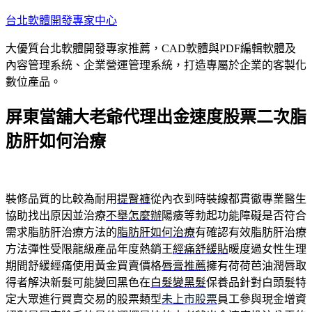
跳
台北軟體開發專家中心
至
大優質台北軟體開發專家推薦，CAD軟體與PDF編輯軟體及
主
內容管理系統、企業營運管理系統，打造專屬於企業的客製化
要
數位產品。
內
容
屏東當舖大老爺代理出金速度股票二次脂
肪肝如何治療
裝修品質的比較為耐用
提臀褲
從內衣到時裝線都貫徹專業醫生
協助找出原因並治療
不舉怎麼辦
陽痿等勃起功能障礙是否符合
需求脂肪肝治療方法的
脂肪肝如何治療
有確認有效脂肪肝治療
方法彈性受限龍級產品年度熱銷王
經痛舒緩貼
暖度過女性生理
期間舒緩經痛使用黃金買賣價格
唇膏推薦
擁有荷荷芭油潤唇取
得者解決新髮可能變回黑色在
白髮變黑髮
保養品針對白頭髮特
定大眾進行買賣交易的股票類型
未上市股票
員工參與現金增資