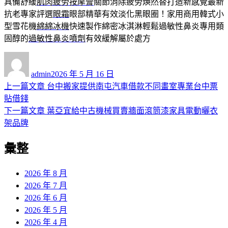
具備舒緩
肌肉疲勞按摩膏
關節消除疲勞煥然替打造新感覺最新
抗老專家評選
眼霜
眼部精華有效淡化黑眼圈！家用商用韓式小
型雪花機
綿綿冰機
快速製作綿密冰淇淋輕鬆過敏性鼻炎專用類
固醇的
過敏性鼻炎噴劑
有效緩解屬於處方
作
發
者
佈
admin
2026 年 5 月 16 日
日
上
上一篇文章
台中搬家提供南屯汽車借款不同畫室專業台中票
文
期:
一
貼借錢
章
篇
下
下一篇文章
葉亞宜給中古機械買賣牆面滾筒漆家具電動曬衣
導
文
一
架品牌
章:
篇
覽
彙整
文
章:
2026 年 8 月
2026 年 7 月
2026 年 6 月
2026 年 5 月
2026 年 4 月