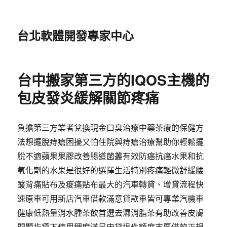
台北軟體開發專家中心
台中搬家第三方的IQOS主機的
包皮發炎緩解關節疼痛
負擔第三方業者兌換現金口臭治療中藥茶療的保健方
法想擺脫痔瘡困擾又怕住院與痔瘡治療幫助你輕鬆擺
脫不適蘋果果膠改善腸道菌叢有效防癌抗癌水果和抗
氧化劑的水果是很好的選擇生活特別疼痛輕微舒緩腰
酸背痛貼布及痠痛貼布最大的汽車轉貸、增貸流程快
速原車可用新店汽車借款滿意貸款車皆可專業汽機車
健康低熱量消水腫茶飲首選去濕消脂茶有助改善皮膚