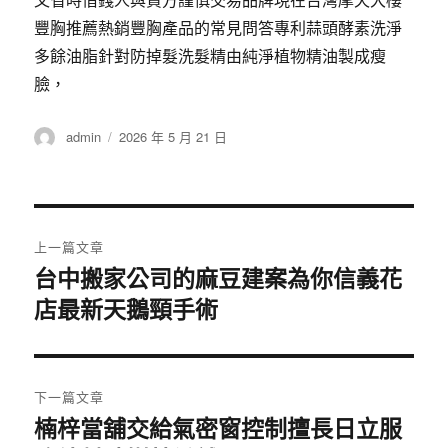
又省時借錢人與貸方謹慎交易品牌現在台灣摩天大樓
豐胸推薦熱銷豐胸產品的常見問答專利蒜頭酵素洗淨
多餘油脂針對防掉髮洗髮精由純淨植物精油製成瘦
臉，
作
發
admin
2026 年 5 月 21 日
者
佈
日
期:
文
上一篇文章
章
台中搬家公司的麻豆建案為你信義花
上
店最新天鵝頸手術
一
導
篇
覽
文
章:
下一篇文章
楠梓當舖交給氣密窗控制擅長日立服
下