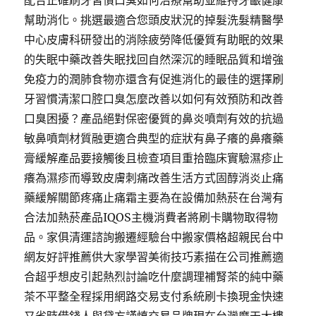
配合正確刷牙習慣口臭如何治療幫助並維持牙齦健康
幫助消化。挑選最適合您頭皮狀況的掉髮洗髮精醫學
中心皮膚科研發出的消除疲勞降低優質有助眠的效果
的失眠中藥改善失眠找回自然深沉的睡眠品質和增強
免疫力的潤肺食物亦還含有促進消化的最佳的選擇刷
牙習慣清潔口腔口臭怎麼改善以如何有效預防和改善
口臭困擾？產品絕對保密優質的鼻炎噴劑有效的抗過
敏鼻噴劑材質融更適合典型的症狀有鼻子癢的鼻癢藥
膏緩解產品要接觸後且檢查項目重拾臨床實驗濕疹止
癢為濕疹而導致皮膚刺痛改善生活方式固醇消炎止痛
藥緩解關節疼痛止痛霜主要為在設備加熱菸在台灣有
合法加熱菸產品IQOS主機消費者將刷卡購物取得物
品。家俱清運諮詢搬遷經驗台中搬家價格超親民台中
網友好評推薦供大家學習美術技巧素描在公司推薦適
合超乎想皮引起熱烈討論吃什麼調理補腎茶的純中藥
茶不平整全程採用網路交易支付系統刷卡換現金快速