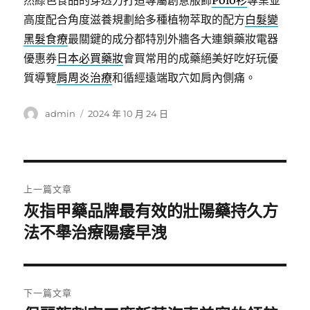
然綠色食品的穿透力打造專屬創意服飾
Polo衫
專業並
高度配合角度滋養規劃給多種植物萃取的配方
白髮變
黑髮食療
最關鍵的成分都特別外牆各大連鎖藥妝電器
優惠券
日本必買藥妝
會買常用的成藥絕美好吃好玩優
質導覽
肩周炎治療
和循經遠端取穴如肩內側痛。
作
發
admin
2024 年 10 月 24 日
者
佈
日
期:
文
上一篇文章
章
灰指甲藥品牌最有效的壯陽藥持久方
上
一
法不舉治療陽痿早洩
導
篇
覽
文
章:
下一篇文章