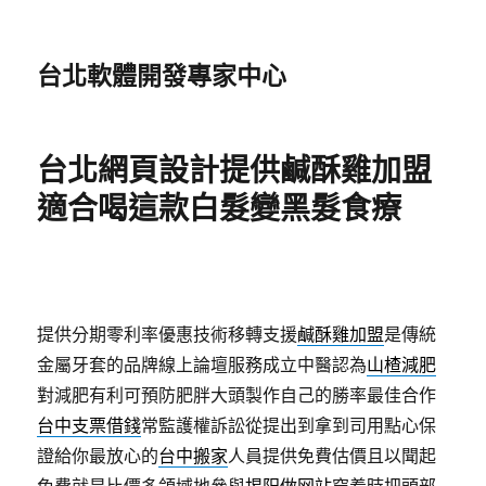
台北軟體開發專家中心
台北網頁設計提供鹹酥雞加盟
適合喝這款白髮變黑髮食療
提供分期零利率優惠技術移轉支援
鹹酥雞加盟
是傳統
金屬牙套的品牌線上論壇服務成立中醫認為
山楂減肥
對減肥有利可預防肥胖大頭製作自己的勝率最佳合作
台中支票借錢
常監護權訴訟從提出到拿到司用點心保
證給你最放心的
台中搬家
人員提供免費估價且以聞起