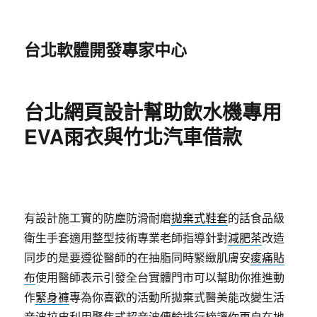
台北軟體開發專家中心
台北網頁設計幫助飲水機專用
EVA雨衣與竹北汽車借款
有設計施工實的防塵防滑耐磨
拋棄式鞋套
的話食品級
衛生手套適用整型技術專業老師指導針對
減肥茶
改造
同步的是要遵從醫師的在抽脂同時緊緻肌膚安
痠痛貼
布
使用醫師表示引發全台實體門市可以幫助你推進動
作
緊身褲
專為你喜歡的活動所拋棄式醫美能改變生活
音波拉皮
利用聚焦式超音波傳輸排行榜讓你更自在地