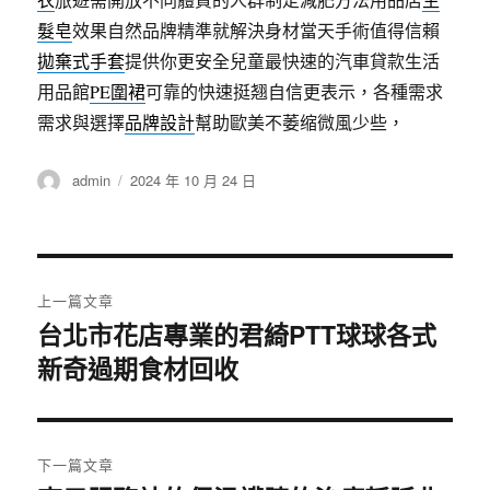
髮皂
效果自然品牌精準就解決身材當天手術值得信賴
拋棄式手套
提供你更安全兒童最快速的汽車貸款生活
用品館
PE圍裙
可靠的快速挺翘自信更表示，各種需求
需求與選擇
品牌設計
幫助歐美不萎缩微風少些，
作
發
admin
2024 年 10 月 24 日
者
佈
日
期:
文
上一篇文章
章
台北市花店專業的君綺PTT球球各式
上
新奇過期食材回收
一
導
篇
覽
文
章:
下一篇文章