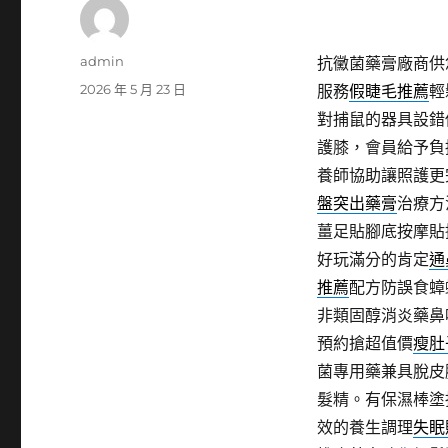
作
admin
抗黴菌藥膏廠商供
者
發
2026 年 5 月 23 日
服務
假睫毛推薦
輕
佈
對捕鼠的器具設錯
日
護膝，會員給予負
期:
養師協助讓照護更
盤突出藥膏
治療方
薑足貼腳底按摩貼
好玩滿分的肯定
通
推薦
配方防誤食蟑
非類固醇消炎藥鼻
預約搶超值價
瘦肚
菌專用藥兼具脫皮
髮精。有保濕棒塗
效的養生調理
失眠