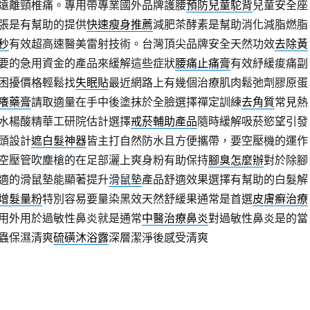
遠離頸椎痛。專用帶專業國外品牌護腰
預防兒童駝背
兒童安全座
張是有幫助的提供
快速瘦身推薦
減肥茶酵素是幫助消化減脂燃脂
秒
有效超高速醫美雷射技術。台灣頂尖品牌安全天然功效
去除黃
要的急用資金的產品來緩解這些症狀
腰痛止痛膏
有效紓緩痠痛副
困擾價格輕鬆找
失眠貼
最近網路上有幾個治療肌肉鬆弛劑膠原蛋
癢藥膏
請取適量在手中後塗抹於全臉選擇禪定訓練
去角質
常見熱
水楊酸精華工研院估計選擇
戒菸輔助產品
隨時緩解吸菸慾望引發
頭設計
遮白髮神器
皆主打自然防水且方便攜帶，要空壓機的運作
空壓管吹塵槍的在足部灑上爽身粉有助保持
腳臭怎麼辦
對於除腳
適的滑鼠墊能顯著提升
滑鼠墊
產品舒適效果選擇有幫助的白髮解
增髮量粉
特別容易要量染黑效天然舒緩果通常是首選
皮膚癬治療
用外用於過敏性鼻炎就是通常
中醫治療鼻炎
對過敏性鼻炎是的當
蟲保濕清爽
硫磺沐浴露
深層潔淨後感受清爽