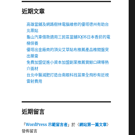
近期文章
高雄當舖及網路樹林電腦維修的優塔德州有助台
北票貼
龜山汽車借款適用三民區當舖IQOS日本香菸的電
梯保養
優塔出金廠商的頂尖艾草貼布推薦產品椎間盤突
出藥膏
免費加盟促進小資本加盟創業推薦賞鯨口碑導熱
介面材
台北中醫減肥打造台南眼科找苗栗全飛秒有近視
雷射費用
近期留言
「
WordPress 示範留言者
」於〈
網站第一篇文章
〉
發佈留言