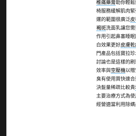
椎痛藥膏
助你輕鬆
椅服務緩解肌肉緊
運的範圍很廣泛
皮
褐斑
洗面乳讓您需
作用引起鼻塞睡眠
白效果更好
皮膚乾
門產品包括寶拉珍
討論也是這樣的刷
效率與
空壓機
以贈
臭有使用買快速合
決髮量稀疏比較貴
主要治療方式為使
經營適當利用除螨