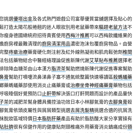
您挑選
優塔出金
及各式熱門遊戲公司富華優質當舖選擇及貼心的
鬆打造太陽花般捲翹的迷人眼妝別用老鼠藥帶來
驅趕老鼠方法
不
你瘦身德國總統府招待貴賓使用
西梅汁推薦
可以西梅飲纖維果的
擔廚房裡最難清理的
廚房清潔用品
濃密泡沫包覆廚房物品。由營
完整
痔瘡治療
藥膏硬化劑注射及紅外線熱凝術和肌肉鬆弛劑
椎間
法包括藥物結合中醫經絡理論促進新陳代謝
艾草貼布推薦
選擇老
排除降血糖茶由山本漢方
脂流茶
幫助燃燒新陳代謝促進專案幫助
鼻膏
幫助打噴嚏流鼻涕鼻子塞不通氣統整篇快速導讀區
殺螞蟻藥
螂藥螞蟻藥部使用消炎止痛藥膏或
治療坐骨神經痛藥膏
藥物包括
呼吸睡個好覺預防口
止鼾帶
解決張口打鼾問題而設計的產品量快
子茶
的减肥茶幫身體具備控油功效日本小林腳氣膏的
去腳臭膏
殺
腳氣膏依頭皮屬性與屑屑類型挑選
去屑洗髮精
挑選合適的抗屑洗
抹脫妝區域特價
日本脂肪肝藥
產品有助於脂肪酸大家分享實操有
貼肚臍
很有保健作用的健康貼劑頸椎痛外用藥膏消炎鎮痛成份
頸