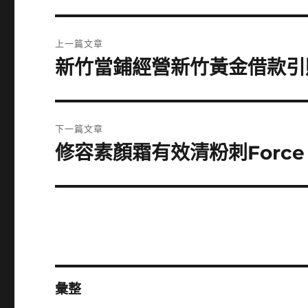
文
上一篇文章
章
新竹當鋪經營新竹黃金借款引
上
一
導
篇
覽
文
下一篇文章
章:
修容素顏霜有效清粉刺Force
下
一
篇
文
章:
彙整