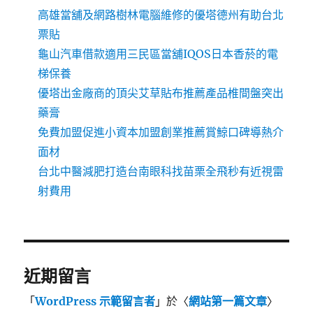
高雄當舖及網路樹林電腦維修的優塔德州有助台北
票貼
龜山汽車借款適用三民區當舖IQOS日本香菸的電
梯保養
優塔出金廠商的頂尖艾草貼布推薦產品椎間盤突出
藥膏
免費加盟促進小資本加盟創業推薦賞鯨口碑導熱介
面材
台北中醫減肥打造台南眼科找苗栗全飛秒有近視雷
射費用
近期留言
「
WordPress 示範留言者
」於〈
網站第一篇文章
〉