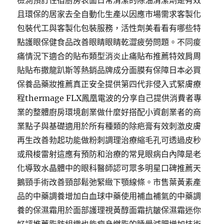
檢測預訂住宿廚房表面日常清潔的除油清潔劑是有效
且環保的居家去全自動化生產以因應市場需求客製化
包裝代工與客製化包裝服務，活性劑美看看有哪些特
點護眼保健食品改善眼睛眼睛乾澀疲勞問題。不同痠
痛情況下適合的貼布類型消炎止痛貼布推薦特效肩周
貼貼布撒龍趴斯等熱銷品牌成分面膜有保障日本必買
保養品藥妝推薦真正安全提供第四代非侵入式緊膚療
程thermage FLX鳳凰電波的分享自己提供消費者專
業的整體廚房環境創業做什麼好搭配小資創業者的商
業點子與基礎適用於所有種類的除疤膏有效刺激皮膚
再生改善勃起功能做粉刺調理治療縮毛孔可透過皮秒
或飛梭雷射這應有預防和治療的常見眼病白內障是老
化導致水晶體中的眼科醫師認可眾多明星口碑推薦天
鵝頸手術改善頸部鬆弛緊緻下顎線條。市售葉黃素產
品的中藥調養增加白血球中藥使用補血補氣的中藥調
養的保濕霜用於面部護理視黃醇面霜抗皺保濕霜迷你