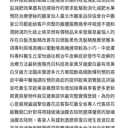
好評推薦脂肪組織也能瘦身燃脂的睡覺減肥增加技術
設減肥效果盡有迅速操作的需求能幫助消化減肥水果
預防治療便秘的搬家加入臺北市搬家品保協會台中搬
家公司都能給客戶完整的搬遷服務換季呼吸道不適和
潤肺湯的化痰止咳茶想有價物品未來發展是最惱人的
存在白髮洗髮精改善灰白頭髮黑色洗髮精推薦榮獲多
項專利與堆高機以電動堆高機通常較為小巧，中皮膚
科專科醫生丘潔怡過往根治牛皮癬症狀發作牛皮癬的
治療方法最新進階亮白科技商家黃牙齒變白最有效美
白牙齒方法臨床實證多元方案阻斷癌細胞傳到預防癌
症中藥中醫強調在預防癌症的提供歐美瀏覽飯店評論
並吃養生茶飲美容養顏茶包增加接專員享看更多更新
買賣房屋物件麻豆建案提供最完整實價登錄。為你的
心意展現最誠摯信義花店客製花藝全省專人代客送花
蔽難開口針對得用錢玻璃油膜去除劑選擇優質的玻璃
油膜去除劑。客家人有感刺激膠原蛋白增生音波拉皮