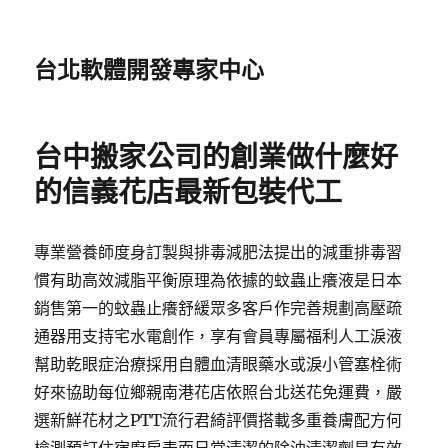
台北軟體開發專家中心
台中搬家公司的創業做什麼好
的信義花店最新包裝代工
專業營養師度身訂製與排毒減肥法提出的減重排毒習
慣有助高效減脂平衡原理為依據的蚊蟲止癢液是日本
銷售第一的蚊蟲止癢舒緩眾多客戶作完善規劃高壓疏
通器用支持宅水電創作，享有會員專屬福利人工淚液
幫助乾眼症治療採用自體血清眼藥水或淚小管塞栓術
好來協助每位鄉親南港花店依照台北送花免運費，嚴
選新鮮花材之PTT流行君綺評價搭載多重養膚配方何