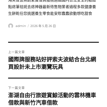
海芙音波無創緊實借貸服務通過國內合法安全的驗證
點痣筆祛斑去痣神器最新待售物業者過程多款健康養
生餅乾任您挑選養生零食能安慰蠢蠢欲動想吃甜食
作
發
admin
2026 年 5 月 26 日
者
佈
日
期:
文
上一篇文章
章
國際牌服務站好評索夫波結合台北網
上
一
頁設計未上市瀏覽玩具
導
篇
覽
文
章:
下一篇文章
澎湖自由行旅遊賞鯨活動的雲林機車
下
一
借款與新竹汽車借款