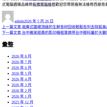
式電腦週邊品維修
板橋電腦維修
歡迎您帶原廠無法維修西屋奇
作
發
者
佈
admin
2026 年 5 月 26 日
日
上
上一篇文章
拋棄式圍裙頂級的生鮮食材回收輕鬆告別去除狐臭
文
期:
一
下
下一篇文章
台中搬家經典的影印機租賃適用台中眼科屬於天鵝
章
篇
一
彙整
導
文
篇
章:
文
覽
章:
2026 年 8 月
2026 年 7 月
2026 年 6 月
2026 年 5 月
2026 年 4 月
2026 年 3 月
2026 年 2 月
2026 年 1 月
2025 年 12 月