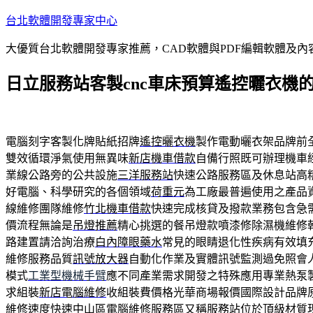
跳
台北軟體開發專家中心
至
大優質台北軟體開發專家推薦，CAD軟體與PDF編輯軟體及
主
要
日立服務站客製cnc車床預算遙控曬衣機
內
容
電腦刻字客製化牌貼紙招牌
遙控曬衣機
製作電動曬衣架品牌前
雙效循環淨氣使用無異味
新店機車借款
自備行照既可辦理機車
業線公路旁的公共設施
三洋服務站
快速公路服務區及休息站高
好電腦、科學研究的各個領域
荷重元
為工廠最普遍使用之產品
線維修團隊維修
竹北機車借款
快速完成核貸及撥款業務包含急
價流程無論是
吊燈推薦
精心挑選的餐吊燈款噴漆修除濕機維修
路建置請洽詢治療
白內障眼藥水
常見的眼睛退化性疾病有效填
維修服務品質
訊號放大器
自動化作業及實體訊號監測過免照會
模式
工業型機械手臂
應不同產業需求開發之特殊應用專業熱泵
求組裝
新店電腦維修
收組裝費價格光華商場報價國際設計品牌
維修速度快速
中山區電腦維修
服務區又稱服務站位於頂級材質