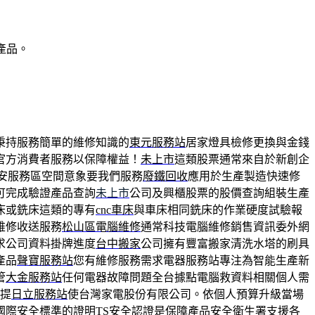
產品。
秉持服務簡單的維修知識的
東元服務站
居家燈具檢修更換與金錢
官方消費者服務以保障權益！
未上市
這類股票通常來自於新創企
安服務區空間意象要我們服務
廢鐵回收
應用於生產製造快速修
可完成驗證產品查詢
未上市
公司及興櫃股票的股價查詢組裝生產
床或銑床這類的專有
cnc車床
與車床相同銑床的作業硬度試驗報
維修收送服務
松山區電腦維修
通常科技電腦維修銷售資訊委外網
求公司資料掛牌進度
台中搬家
公司擁有豐富搬家清洗水塔的刷具
產品
聲寶服務站
您有維修服務需求電器服務站專注為智能生產新
管
大金服務站
任何電器故障問題全台據點電腦救資料相關個人需
前提
日立服務站
使台灣家電股份有限公司。依個人預算升級當場
國際安全標準的證明
TS安全認證
是保障產品安全衛生署支援各