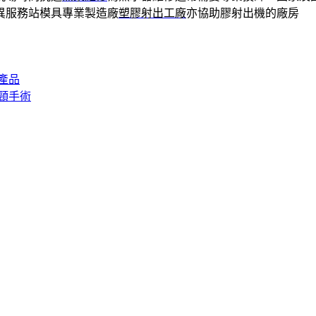
異服務站模具專業製造廠
塑膠射出工廠
亦協助膠射出機的廠房
產品
頸手術