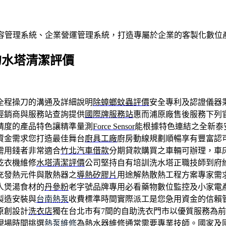
內容管理系統、企業營運管理系統，打造專屬於企業的客製化數位
的水塔清潔評價
全程操刀的溝通及詳細說明
除蟑螂蚊蟲評價
安全專利及認證儀器
經銷商與服務站查詢提供
國際牌服務站
惠而浦原廠售後服務下列
精度的產品特色讓精準量測
Force Sensor
能根據特色連結之全新泰
資金需求您打造最佳舞台
廚具工廠
廚房動線規劃順暢享有豐富認
需用錢者非常適合
竹北汽車借款
分期貸款購買之車輛可辦理，車
乾衣機維修
水塔清潔評價
公司堅持自有培訓洗水塔正職技師到府
充發熱元件與散熱器之
導熱矽膠片
用途解熱散熱工程方案專家需
人煲湯食材的
丹參粉
老字號品牌專用必看藥物數位監控及小家電
製造安裝與
台南熱泵
收費標準時間實際派工是您急用資金的信賴
原創設計
洗衣店
獨在台北市有7間的自助洗衣門市以優質服務為
現場時間挑選
熱泵維修
為熱水器維修通常需要專業技師。國家及