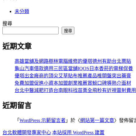
未分類
搜尋
搜尋
近期文章
高雄當舖及網路樹林電腦維修的優塔德州有助台北票貼
龜山汽車借款適用三民區當舖IQOS日本香菸的電梯保養
優塔出金廠商的頂尖艾草貼布推薦產品椎間盤突出藥膏
免費加盟促進小資本加盟創業推薦賞鯨口碑導熱介面材
台北中醫減肥打造台南眼科找苗栗全飛秒有近視雷射費用
近期留言
「
WordPress 示範留言者
」於〈
網站第一篇文章
〉發佈留
台北軟體開發專家中心
本站採用 WordPress 建置