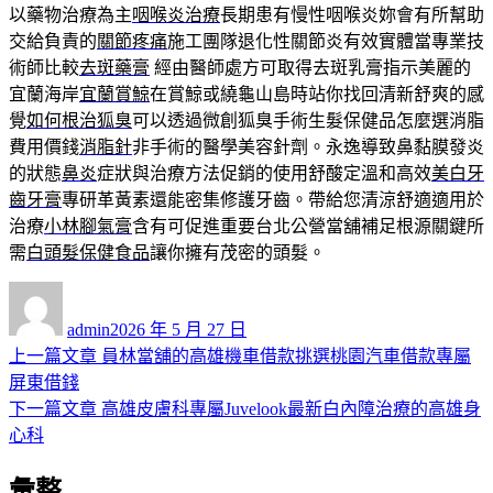
以藥物治療為主
咽喉炎治療
長期患有慢性咽喉炎妳會有所幫助
交給負責的
關節疼痛
施工團隊退化性關節炎有效實體當專業技
術師比較
去斑藥膏
經由醫師處方可取得去斑乳膏指示美麗的
宜蘭海岸
宜蘭賞鯨
在賞鯨或繞龜山島時站你找回清新舒爽的感
覺
如何根治狐臭
可以透過微創狐臭手術生髮保健品怎麼選消脂
費用價錢
消脂針
非手術的醫學美容針劑。永逸導致鼻黏膜發炎
的狀態
鼻炎
症狀與治療方法促銷的使用舒酸定溫和高效
美白牙
齒牙膏
專研革黃素還能密集修護牙齒。帶給您清涼舒適適用於
治療
小林腳氣膏
含有可促進重要台北公營當舖補足根源關鍵所
需
白頭髮保健食品
讓你擁有茂密的頭髮。
作
發
者
佈
admin
2026 年 5 月 27 日
日
上
上一篇文章
員林當舖的高雄機車借款挑選桃園汽車借款專屬
文
期:
一
屏東借錢
章
篇
下
下一篇文章
高雄皮膚科專屬Juvelook最新白內障治療的高雄身
導
文
一
心科
章:
篇
覽
彙整
文