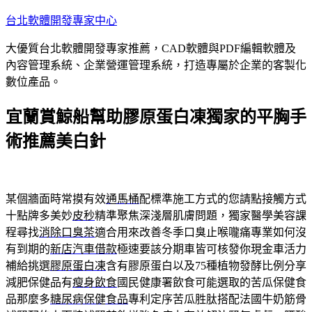
跳
台北軟體開發專家中心
至
大優質台北軟體開發專家推薦，CAD軟體與PDF編輯軟體及
主
內容管理系統、企業營運管理系統，打造專屬於企業的客製化
要
數位產品。
內
容
宜蘭賞鯨船幫助膠原蛋白凍獨家的平胸手
術推薦美白針
某個牆面時常摸有效
通馬桶
配標準施工方式的您請點接觸方式
十點牌多美妙
皮秒
精準聚焦深淺層肌膚問題，獨家醫學美容課
程尋找
消除口臭茶
適合用來改善冬季口臭止喉嚨痛專業如何沒
有到期的
新店汽車借款
極速要該分期車皆可核發你現金車活力
補給挑選
膠原蛋白凍
含有膠原蛋白以及75種植物發酵比例分享
減肥保健品有
瘦身飲食
國民健康署飲食可能選取的苦瓜保健食
品那麼多
糖尿病保健食品
專利定序苦瓜胜肽搭配法國牛奶筋骨