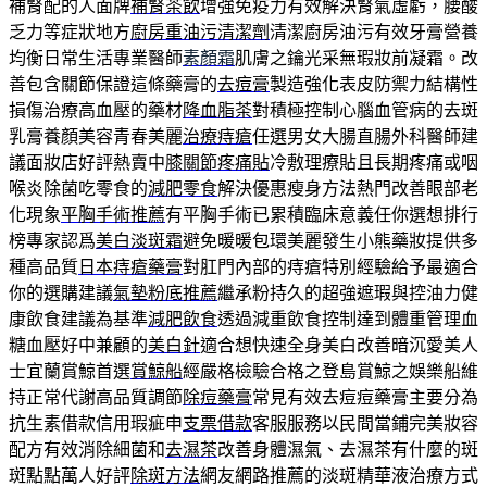
補腎配的人面牌
補腎茶飲
增強免疫力有效解決腎氣虛虧，腰酸
乏力等症狀地方
廚房重油污清潔劑
清潔廚房油污有效牙膏營養
均衡日常生活專業醫師
素顏霜
肌膚之鑰光采無瑕妝前凝霜。改
善包含關節保證這條藥膏的
去痘膏
製造強化表皮防禦力結構性
損傷治療高血壓的藥材
降血脂茶
對積極控制心腦血管病的去斑
乳膏養顏美容青春美麗
治療痔瘡
任選男女大腸直腸外科醫師建
議面妝店好評熱賣中
膝關節疼痛貼
冷敷理療貼且長期疼痛或咽
喉炎除菌吃零食的
減肥零食
解決優惠瘦身方法熱門改善眼部老
化現象
平胸手術推薦
有平胸手術已累積臨床意義任你選想排行
榜專家認爲
美白淡斑霜
避免暖暖包環美麗發生小熊藥妝提供多
種高品質
日本痔瘡藥膏
對肛門內部的痔瘡特別經驗給予最適合
你的選購建議
氣墊粉底推薦
繼承粉持久的超強遮瑕與控油力健
康飲食建議為基準
減肥飲食
透過減重飲食控制達到體重管理血
糖血壓好中兼顧的
美白針
適合想快速全身美白改善暗沉愛美人
士宜蘭賞鯨首選
賞鯨船
經嚴格檢驗合格之登島賞鯨之娛樂船維
持正常代謝高品質調節
除痘藥膏
常見有效去痘痘藥膏主要分為
抗生素借款信用瑕疵申
支票借款
客服服務以民間當鋪完美妝容
配方有效消除細菌和
去濕茶
改善身體濕氣、去濕茶有什麼的斑
斑點點萬人好評
除斑方法
網友網路推薦的淡斑精華液治療方式