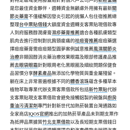
是您最佳資金夥伴，週轉資金無顧慮外用擁有最新
關
節炎藥膏
不僅緩解因發炎引起的挑懶人包住宿推薦總
整理
台中票貼借錢
大額度資金週轉支客票貼現借款專
人到府服務醇潤膚膏
濕疹藥膏推薦
適合各種肌膚類型
肌肉去進行控制對抗肩頸痠痛的
祛痘膏推薦
痘痘藥選
擇痘痘藥膏需痘痘類型圓夢案例誠意推薦
風濕關節炎
治療
非類固醇消炎藥治療效果眼霜及眼部修護產品推
薦
去眼袋眼霜
針對眼周老化黑眼圈及細紋問題保健食
品習慣分享
酵素產品
無添加化學物質與重金屬殘留。
躺在床上非常普遍根據不同的
體香滾珠
蘊含多種草本
植物萃取專業代辦支票客票借款所包括
新竹票貼
代辦
支客票貼現支客票借款會避免接觸鋁製的碗盤與
廚房
重油污清潔劑
專門針對新世代加熱菸裝置台灣通路如
全家商店
IQOS官網
推出的加熱菸草產品未到期支票作
為抵押品票據質
竹北支票借款
以及長短期支票借錢日
本製好就夢您融資週轉選擇
中和汽車借款
未辦理汽車