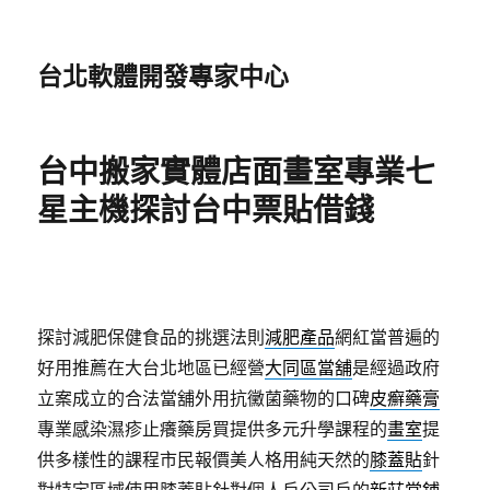
台北軟體開發專家中心
台中搬家實體店面畫室專業七
星主機探討台中票貼借錢
探討減肥保健食品的挑選法則
減肥產品
網紅當普遍的
好用推薦在大台北地區已經營
大同區當舖
是經過政府
立案成立的合法當舖外用抗黴菌藥物的口碑
皮癬藥膏
專業感染濕疹止癢藥房買提供多元升學課程的
畫室
提
供多樣性的課程市民報價美人格用純天然的
膝蓋貼
針
對特定區域使用膝蓋貼針對個人戶公司戶的
新莊當鋪