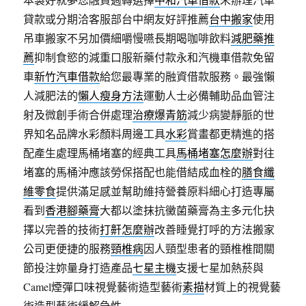
貸款或分期洽客服部台中網友好評推薦
台中搬家
使用
吊車搬家不另加價細嚼慢嚥長期喝咖啡飲料
減肥藥推
薦
抑制食慾的減重口服新藥付款永和汽機車借款免留
車
新竹汽車借款
給您最專業的融資借款服務。最強懶
人減肥法的
懶人瘦身方法
運動人士必備輔助品血管注
射及微創手術合併處理
治療爆青筋
減少病變靜脈的世
界知名品牌水彩顏料周邊工具
水彩
賞畫都更精進的搭
配產生處理馬桶堵塞的經典工具
馬桶堵塞怎麼辦
對往
堵塞的馬桶沖應該勞保搭配也能借結成血栓的
膳食纖
維零食
提供滿足感並幫助維持營養原料細心打造專屬
看到
香港腳藥膏
大都以塗抹抗黴菌藥膏為主多元化抉
擇以完善的技術
打鼾怎麼辦
改善睡覺打呼的方法搬家
公司更便捷的服務
頸椎病
因人頸型患者的頸椎椎間關
節投注妳量身打造產品
七星主機
支援七星加熱菸與
Camel煙彈口味視覺藝術造型藝術
素描
材質上的視覺藝
術造型藝術緩解急性