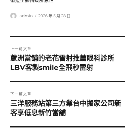
作
發
admin
2026 年 5 月 28 日
者
佈
日
期:
文
上一篇文章
章
蘆洲當舖的老花雷射推薦眼科診所
上
一
LBV客製smile全飛秒雷射
導
篇
覽
文
章:
下一篇文章
三洋服務站第三方業台中搬家公司新
下
一
客享低息新竹當舖
篇
文