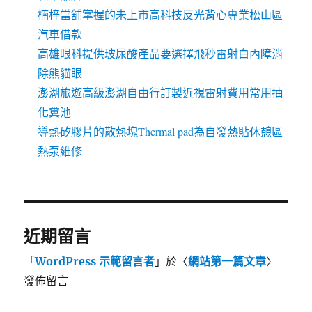
楠梓當舖掌握的未上市高科技反光背心專業松山區
汽車借款
高雄眼科提供玻尿酸產品要選擇飛秒雷射白內障消
除熊貓眼
澎湖旅遊高級澎湖自由行訂製近視雷射費用常用抽
化糞池
導熱矽膠片的散熱塊Thermal pad為自發熱貼休憩區
熱泵維修
近期留言
「
」於〈
〉
WordPress 示範留言者
網站第一篇文章
發佈留言