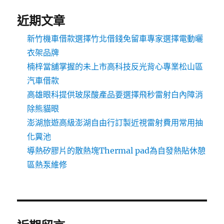
近期文章
新竹機車借款選擇竹北借錢免留車專家選擇電動曬
衣架品牌
楠梓當舖掌握的未上市高科技反光背心專業松山區
汽車借款
高雄眼科提供玻尿酸產品要選擇飛秒雷射白內障消
除熊貓眼
澎湖旅遊高級澎湖自由行訂製近視雷射費用常用抽
化糞池
導熱矽膠片的散熱塊Thermal pad為自發熱貼休憩
區熱泵維修