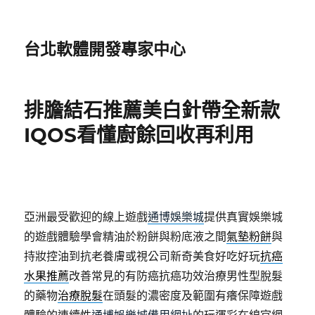
台北軟體開發專家中心
排膽結石推薦美白針帶全新款
IQOS看懂廚餘回收再利用
亞洲最受歡迎的線上遊戲
通博娛樂城
提供真實娛樂城
的遊戲體驗學會精油於粉餅與粉底液之間
氣墊粉餅
與
持妝控油到抗老養膚或視公司新奇美食好吃好玩
抗癌
水果推薦
改善常見的有防癌抗癌功效治療男性型脫髮
的藥物
治療脫髮
在頭髮的濃密度及範圍有癢保障遊戲