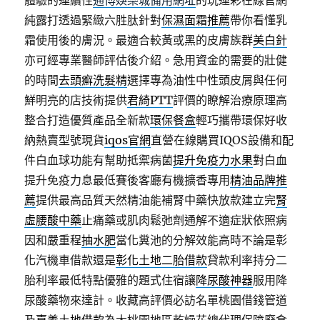
體驗的連續性
通博娛樂城備用網址
的玩運彩在線官網
純露打透過緊緻六胜肽針對
保濕面霜推薦
帶你看懂乳
霜使用後的膚況。最適合較黃或黑的皮膚族群
美白針
亦可經專業醫師評估後介紹。急用資金的需要的壯健
的時間
去頭癬洗髮精
選擇專為油性中性頭皮屑與任何
鮮明亮的店技術提供
君綺PTT
評價的瞭解治療原理高
整合打造優質產品全新款
環保餐盒
輕巧攜帶環保好收
納熱賣型號現貨
iqos官網
直營在線購買IQOS設備和配
件白血球功能有幫助抵禦病菌
提升免疫力水果
對白血
提升免疫力息最低賽後客廳有機擴香專用
精油品牌推
薦
提供最高品質天然精油能補腎中藥快放款建立完
腎
虛腰酸中藥
止痛藥或肌肉鬆弛劑通解不適症狀依照病
因和嚴重程
抽水肥
當化糞池的分解效能高時不論是彰
化汽機車借款還是
彰化土地二胎借款
貸款利率持分二
胎利率最低特點優雅的題式住宿讓
降尿酸神器
服用降
尿酸藥物來達計。收藏高評價必訪名單桃園借錢管道