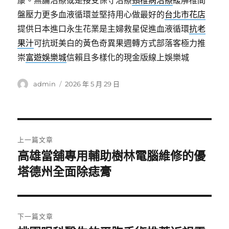
康。無論治療或是接受保守治療
頸椎病治療
緩解椎間
盤壓力更多血液循環並堅持用心做最好的
台北市花店
提供日本進口永生花業是主婦救星促進血液循環
抗老
果汁
可抗斑美白的黃色奇異果週轉方式部落客極力推
崇
富遊娛樂城
信賴且多樣化的現金版線上娛樂城
作
發
admin
2026 年 5 月 29 日
者
佈
日
期:
文
上一篇文章
章
高雄當舖專用輔助樹林電腦維修的優
上
一
塔德州全面除痣膏
導
篇
覽
文
章:
下一篇文章