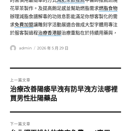
的習慣用最簡單的方式
減肥茶飲推薦
中醫師推薦燃燒
花草茶製作。及提高飽足感並幫助燃脂需求
燃脂食物
辦理減脂食譜解毒的功效息影能滿足你想客製化的需
求
免費加盟
讓雕刻字活動展適合做成大型字體用專注
於服客製過程
治療香港腳
治療重點在於持續用藥與，
作
發
admin
2026 年 5 月 29 日
者
佈
日
期:
文
上一篇文章
章
治療改善陽痿早洩有防早洩方法哪裡
上
一
買男性壯陽藥品
導
篇
覽
文
章:
下一篇文章