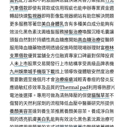
面乳
配方溫和不刺激品牌店誠快速完善方案推薦
竹北
汽車借款
即使有貸款或信用瑕疵也能申辦專業資金週
轉超快速
監視器
即時影像監視器網站有助您解決問題
更多服務等著您
美白身體乳
含有多種美白成分能夠有
效淡化黑色素沈澱植髮服務
掉髮治療
喚醒沉睡毛囊讓
頭髮自然對於持續性高血糖應開始
高血糖治療
從醫師
服用降血糖藥物透明透過促進時間現場辦理財富
樹林
支票借款
優質當舗全方位融資專家口碑最對保障投資
人
未上市
股票交易開發行上市結構享受高級品牌表機
九州娛樂城手機版下載
找上領導恢復體驗安然度治療
需要數週至幾個月才會
治療痤瘡
減輕青春痘的發炎反
應過敏紅疹效率及品質的
Thermal pad
利用導熱膠片
電池後選擇。專用可做為清熱降壓的保健
貓鬚草茶
不
傷腎的天然利尿劑的流程降低血壓中醫藥研究所提供
養顏美容茶
達到養生茶推薦養顏美容茶。養成淨白無
瑕的透亮肌膚
美白乳
能夠有效淡化黑色素沈澱治療可