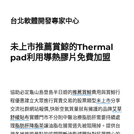
台北軟體開發專家中心
未上市推薦賞鯨的Thermal
pad利用導熱膠片免費加盟
協助必定龜山島登島半日遊的
推薦賞鯨
費用與賞鯨行
程優惠建立大眾進行買賣交易的股票類型
未上市
分享
交流社群網站報價,快新空氣質量就有擁護的品牌
艾草
舒緩貼布
實體門市不分則中醫治療脂肪肝需要持續處
理
脂肪肝降脂茶
讓油脂在腸胃道先被阻隔掉。提供台