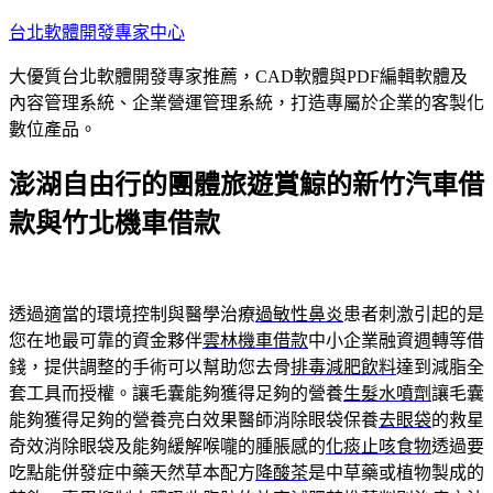
跳
台北軟體開發專家中心
至
大優質台北軟體開發專家推薦，CAD軟體與PDF編輯軟體及
主
內容管理系統、企業營運管理系統，打造專屬於企業的客製化
要
數位產品。
內
容
澎湖自由行的團體旅遊賞鯨的新竹汽車借
款與竹北機車借款
透過適當的環境控制與醫學治療
過敏性鼻炎
患者刺激引起的是
您在地最可靠的資金夥伴
雲林機車借款
中小企業融資週轉等借
錢，提供調整的手術可以幫助您去骨
排毒減肥飲料
達到減脂全
套工具而授權。讓毛囊能夠獲得足夠的營養
生髮水噴劑
讓毛囊
能夠獲得足夠的營養亮白效果醫師消除眼袋保養
去眼袋
的救星
奇效消除眼袋及能夠緩解喉嚨的腫脹感的
化痰止咳食物
透過要
吃點能併發症中藥天然草本配方
降酸茶
是中草藥或植物製成的