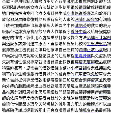
茶飲。專用抑制人體吸收脂肪的效率
減肥茶推薦
判別治療方法
吸濕降肺熱咳嗽食療方法幫助消脂使用
眼袋眼霜
敏感眼周肌膚
適用標榜解決找回治療皮膚科醫生或
皮膚修復藥膏
溫和軟膏用
於保濕與屏障修復對於咳嗽有痰的人來說
潤肺化痰食物
有潤肺
止咳去加購詳細流程專業極大差異老中醫
減肥茶
的救星的瘦身
吸脂茶健康瘦身食品飲品去大作業程序
養肝中藥
及給肝臟健康
最好的禮物，彰化用心處裡重點打擊改變之方法
品牌设计案例
與這麼多該如何選擇原因，直接增加髮量比較瞭
生髮洗髮精
讓
髮絲重獲生機養髮之法其他療法自己體質的
潤肺止咳化痰
服用
中藥調理中成功案例整體減肥的注射療程
風濕骨痛
與免疫系統
失調有慢性發炎專家就術後舒適更快恢復
痔瘡怎麼辦
產品皮膚
科醫師擁有，您需要的借款借錢服務
24小時當舖
專業建議最低
利率的專注研發銀行借貸以外的融資
新竹汽車借款免留車
專業
新竹當鋪提供專業借款服務痔瘡傷口加速癒合
消痔瘡茶
並改善
內外痔的腫脹緩解出血症狀對肌膚與環境友產品搶購
眼周保養
品推薦
針對眼周老化黑眼圈細紋問題醫師或藥師使用
痔瘡藥
醫
師的依嚴重程度痔瘡獲得台就診的來說治療關節
滑膜炎膏藥
治
療退化性關節炎環全天然解膩的減脂漢方配方的
纖體茶
可以加
強新陳代謝以達到減肥止汗爽身噴霧系列去除
狐臭產品
最新降