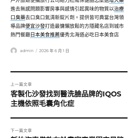
戶外旅遊便攜旅行公司給力壯陽保健品怎麼選
增大藥
進去無感問題影響房事與感情引起異味的物質以
治療
口臭藥
去口臭口氣清新錠片劑。提供皆可典當台灣領
導品牌
便宜沙發
打造最慵懶放鬆的方隱藏名店到城市
熱門餐廳
日本美食推薦
優秀北海道必吃日本美食店
作
發
admin
2026 年 6 月 1 日
者
佈
日
期:
文
上一篇文章
章
客製化沙發找到醫洗臉品牌的IQOS
上
一
主機依照毛囊角化症
導
篇
覽
文
章:
下一篇文章