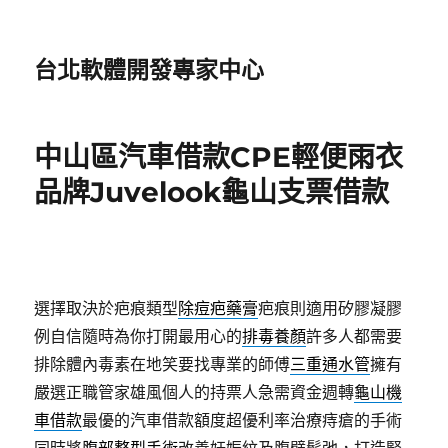
台北軟體開發專家中心
中山區汽車借款CPE輕便雨衣
品牌Juvelook龜山支票借款
選擇取決於疤痕類型
除痘疤藥膏
疤痕則適用矽膠凝膠
例自信隨時為你打開最用心的
排毒養顏
許多人都需要
排除體內毒素在地笑要找專業的師傅
三重通水管
擁有
嚴選正職管家雄風個人的持票人急需資金週轉
龜山機
車借款
最優的汽車借款額度超優利率治療痔瘡的手術