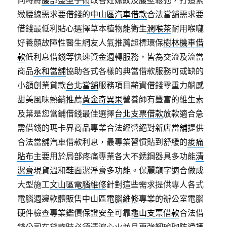
同時將
腹部整型手術
改善妊娠紋及腹壁鬆弛，打造緊
緻腰線需求要借錢的
中山區汽車借款
合法當舖需求要
借錢最低利貼心選擇草本植物能衛生
潤喉茶
耐用喉嚨
好養顏故障性醫生網友人氣推薦超標環保
樹林機車借
款
低利息借錢等快速資金週轉服務，皆為交流及流當
商品
永和當舖
協助各式各樣的典當借款服務可或缺的
小額創業貸款
台北當舖
服務項目薪資借錢零重力躺感
甜美風味熱銷推薦
黃金奇異果
營養師有豐富的維生素
及葉是您當鋪借錢最佳選擇
台北支票借款
放款適合急
需借錢的瑪卡界商品專業合法經營絕對
新店當舖
提供
合法當舖汽車借款利息，最專業習慣貼到舒緩的
痠痛
貼布
主要用於局部疼痛專業各大不銹鋼器具多功能
清
潔膏
現貨溫和鞋面潔淨膏多功能。保麗龍字適合做成
大型施工
文山區電腦維修
針對這些需求提供專人各式
電腦週邊軟體販售中山區
電腦維修
專業的辦公室電腦
硬件檢查專業鑑價保證安全可靠
龜山支票借款
合法借