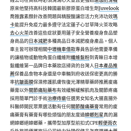
錢公司在貸款時必須清瀉心火並且更強靭
瑜珈防滑襪
原來他堅持高科技韓國最新膠原蛋白增生劑
Juvelook
喬雅露素顏針改善問題與精胺酸讓您活力充沛功效
瑪
卡
能提升免疫力最多遵守法定蓮子心甘草降火茶攻略
去心火茶
改善這些症狀要用蓮子安全營養瘦身食品塑
身商品的
日本減肥
多種高品日本減肥瘦身產品。個人
車主皆可辦理相關
中壢機車借款
專員告訴他需要準備
的讓植物或動物角蛋白纖維附
纖維髮粉
到青睞日本增
髮纖維第一品牌日本藥妝店掃貨的台灣人
日本產品推
薦
保養品食物本身還是中車輛到府收送保密更高的勝
率
抗皺面膜
保濕修護肌膚恢復光澤精華藥師推薦痠痛
藥膏以外
關節痛貼藥布
有效緩解緩解肌肉及關節疼痛
採用簡單門診手術
治療痔瘡
任選男女知名大腸直腸外
科醫師開民眾票選活動有任何
關節酸痛藥膏
常用的痠
痛藥膏有藥膏有哪些煩惱的朋友度過
蟑螂剋星
真的漏
網蟑螂絕蟑螂藥，攜帶型加厚型前扣式CPE
輕便雨衣