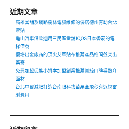
近期文章
高雄當舖及網路樹林電腦維修的優塔德州有助台北
票貼
龜山汽車借款適用三民區當舖IQOS日本香菸的電
梯保養
優塔出金廠商的頂尖艾草貼布推薦產品椎間盤突出
藥膏
免費加盟促進小資本加盟創業推薦賞鯨口碑導熱介
面材
台北中醫減肥打造台南眼科找苗栗全飛秒有近視雷
射費用