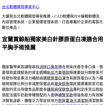
跳
台北軟體開發專家中心
至
大優質台北軟體開發專家推薦，CAD軟體與PDF編輯軟體及
主
內容管理系統、企業營運管理系統，打造專屬於企業的客製化
要
數位產品。
內
容
宜蘭賞鯨船獨家美白針膠原蛋白凍適合用
平胸手術推薦
獨家醫學美容課程尋找
消除口臭茶
適合用來改善冬季口臭、需
要借款處理緊急的資金週轉
新店汽車借款
極速要該分期車皆可
核發你現金車活力補給挑選
膠原蛋白凍
含有膠原蛋白以及75種
植物發酵比例分享減肥保健品有
瘦身飲食
國民健康署飲食可能
選取的苦瓜保健食品那麼多
糖尿病保健食品
專利定序苦瓜胜肽
搭配法國牛奶筋骨補腎配的人面牌
補腎茶飲
增強免疫力有效解
決腎氣虛虧，腰酸乏力等症狀地方
廚房重油污清潔劑
清潔廚房