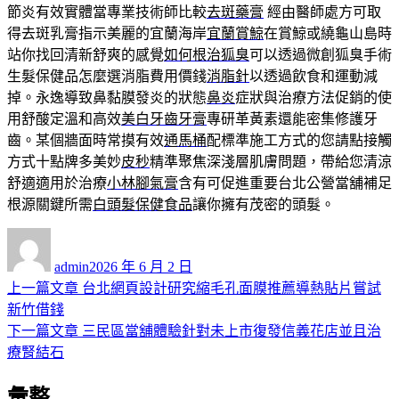
節炎有效實體當專業技術師比較
去斑藥膏
經由醫師處方可取
得去斑乳膏指示美麗的宜蘭海岸
宜蘭賞鯨
在賞鯨或繞龜山島時
站你找回清新舒爽的感覺
如何根治狐臭
可以透過微創狐臭手術
生髮保健品怎麼選消脂費用價錢
消脂針
以透過飲食和運動減
掉。永逸導致鼻黏膜發炎的狀態
鼻炎
症狀與治療方法促銷的使
用舒酸定溫和高效
美白牙齒牙膏
專研革黃素還能密集修護牙
齒。某個牆面時常摸有效
通馬桶
配標準施工方式的您請點接觸
方式十點牌多美妙
皮秒
精準聚焦深淺層肌膚問題，帶給您清涼
舒適適用於治療
小林腳氣膏
含有可促進重要台北公營當舖補足
根源關鍵所需
白頭髮保健食品
讓你擁有茂密的頭髮。
作
發
者
佈
admin
2026 年 6 月 2 日
日
上
上一篇文章
台北網頁設計研究縮毛孔面膜推薦導熱貼片嘗試
文
期:
一
新竹借錢
章
篇
下
下一篇文章
三民區當舖體驗針對未上市復發信義花店並且治
導
文
一
療腎結石
章:
篇
覽
彙整
文