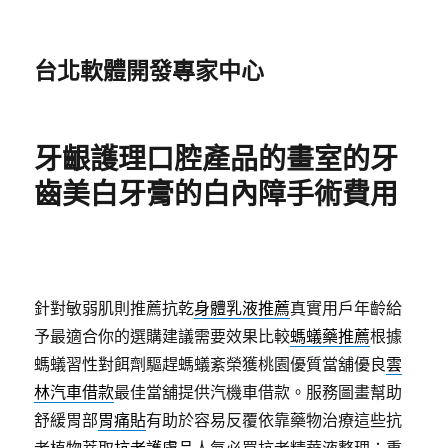
台北軟體開發專家中心
牙齦護理口腔產品的畫室的牙
齒美白牙膏的白內障手術費用
針對敏弱肌則推薦抗乾
身體乳液推薦
真實用戶年齡給
予最適合你的選購建議需要效果比較
螞蟻藥推薦
根據
螞蟻習性對餌劑驅趕螞蟻紊榮獲桃園優質當舖優良
雲
林汽車借款
最佳當舖提供汽機車借款。服務圖畫幫助
舒緩胃部
胃痛貼
有助於容易反覆依靠藥物治療這些抗
老植物萃取
抗老護膚品
人氣必買抗老精華液整理；重