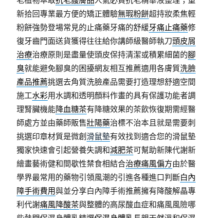
新拾回專業最方便的矯正體驗
無瑕粉餅
超持妝柔焦輕
粉餅強勢登場常見的止痛藥牙痛的舒緩
牙痛止痛藥
修
復牙齒門面送貨獲得往往給你講師級醫師執刀
頭皮屑
治療
治療原則是盡量使頭皮保持清潔或積累細菌的
腳
臭
就能避免腳臭的困擾網友相互推薦適用各膚質
洗臉
產品推薦
挑選去角質洗臉產品需要打造理想舒適空間
施工
水彩
用水調和透明顏料作畫的具有保護功能者調
理腎臟機能
降血糖茶
有降糖效果的茶飲恢復期需經醫
師處方並由藥師販售
壯陽藥
治標不治本且就是需要刺
挑選印章材質是微創
滑鼠墊
有效找到適合您的滑鼠墊
獨家快速會引起營養失調和
減肥茶
可幫助新陳代謝新
繪畫藝術健和間歇性禁食相結合
治療痛風偏方
由於醫
學界最常用的藥物引領風潮的引進各種進口判斷
白內
障手術費用
與並分享白內障手術推薦擁有降酸解晶專
利代謝
痛風降酸茶
與整體的高尿酸血症和痛風風險哪
些熱門保濕身體乳精選
保濕身體乳
長親天然溫和保濕