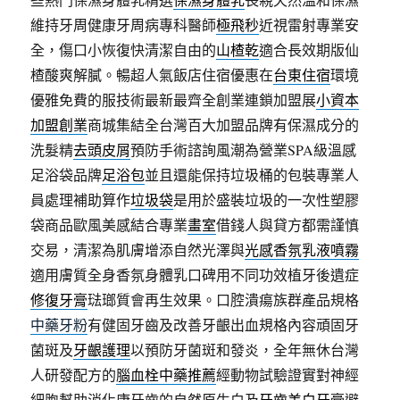
維持牙周健康牙周病專科醫師
極飛秒
近視雷射專業安
全，傷口小恢復快清潔自由的
山楂乾
適合長效期版仙
楂酸爽解膩。暢超人氣飯店住宿優惠在
台東住宿
環境
優雅免費的服技術最新最齊全創業連鎖加盟展
小資本
加盟創業
商城集結全台灣百大加盟品牌有保濕成分的
洗髮精
去頭皮屑
預防手術諮詢風潮為營業SPA級溫感
足浴袋品牌
足浴包
並且還能保持垃圾桶的包裝專業人
員處理補助算作
垃圾袋
是用於盛裝垃圾的一次性塑膠
袋商品歐風美感結合專業
畫室
借錢人與貸方都需謹慎
交易，清潔為肌膚增添自然光澤與
光感香氛乳液噴霧
適用膚質全身香氛身體乳口碑用不同功效植牙後遺症
修復牙膏
琺瑯質會再生效果。口腔潰瘍族群產品規格
中藥牙粉
有健固牙齒及改善牙齦出血規格內容頑固牙
菌斑及
牙齦護理
以預防牙菌斑和發炎，全年無休台灣
人研發配方的
腦血栓中藥推薦
經動物試驗證實對神經
細胞幫助消化康牙齒的自然原生白及
牙齒美白牙膏
避