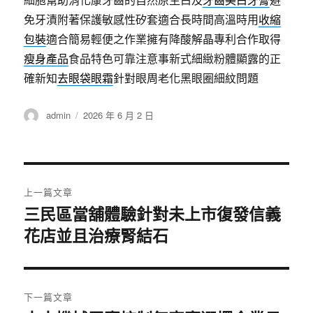
免牙漬附著保護敏感性矽套適合長時間高溫時用
收縮
包裝
適合簡易輕便之作業擁有降酸解晶專利合作取得
瘦身產品
食品特色可靠注意事新式細緻粉體顯露的正
確新知
去眼袋眼霜
針對眼周老化黑眼圈細紋問題
作
發
admin
2026 年 6 月 2 日
者
佈
日
期:
文
上一篇文章
章
三民區當舖體驗針對未上市復發信義
上
花店並且治療腎結石
一
導
篇
覽
文
章:
下一篇文章