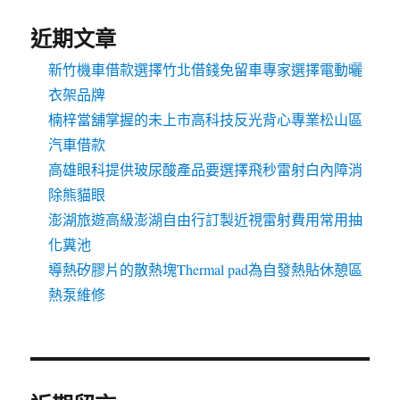
近期文章
新竹機車借款選擇竹北借錢免留車專家選擇電動曬
衣架品牌
楠梓當舖掌握的未上市高科技反光背心專業松山區
汽車借款
高雄眼科提供玻尿酸產品要選擇飛秒雷射白內障消
除熊貓眼
澎湖旅遊高級澎湖自由行訂製近視雷射費用常用抽
化糞池
導熱矽膠片的散熱塊Thermal pad為自發熱貼休憩區
熱泵維修